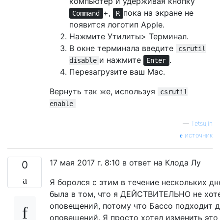
компьютер и удерживая кнопку
+,
пока на экране не
Command
R
появится логотип Apple.
Нажмите Утилиты> Терминал.
В окне терминала введите
csrutil
и нажмите
.
disable
Enter
Перезагрузите ваш Mac.
Вернуть так же, используя
csrutil
enable
—
Tetsujin
источник
17 мая 2017 г. 8:10 в ответ на Клода Лу
0
Я боролся с этим в течение нескольких дн
была в том, что я ДЕЙСТВИТЕЛЬНО не хоте
оповещений, потому что Бассо подходит 
оповещений. Я просто хотел изменить это