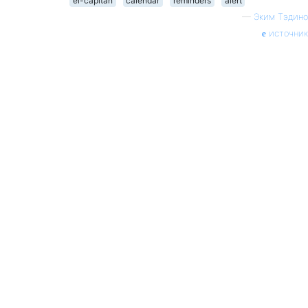
el-capitan
calendar
reminders
alert
—
Эким Тэдино
источник