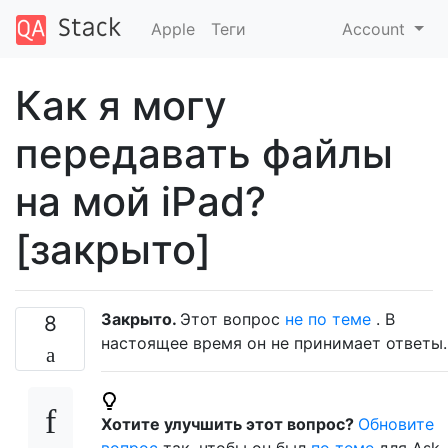
Apple
Теги
Account
Как я могу
передавать файлы
на мой iPad?
[закрыто]
Закрыто.
Этот вопрос
не по теме
. В
8
настоящее время он не принимает ответы.
Хотите улучшить этот вопрос?
Обновите
вопрос
так, чтобы он был
по теме
для Ask