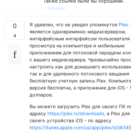
Также ссылки были бы хорошими.
—
Nohillside
Я удивлен, что не увидел упомянутое
Plex
.
0
является одновременно медиасервером,
интерфейсным интерфейсом пользователя
просмотра на компьютере и мобильным
приложением для потоковой передачи кон
с вашего медиасервера. Чрезвычайно про
настроить как для домашнего использован
так и для удаленного потокового вещания
бесплатную учетную запись Plex. Компьют
версия бесплатна, а приложение для iOS - 
долларов.
Вы можете загрузить Plex для своего ПК п
адресу
https://plex.tv/downloads,
а Plex для
своего устройства iOS - по адресу
https://itunes.apple.com/us/app/plex/id3834