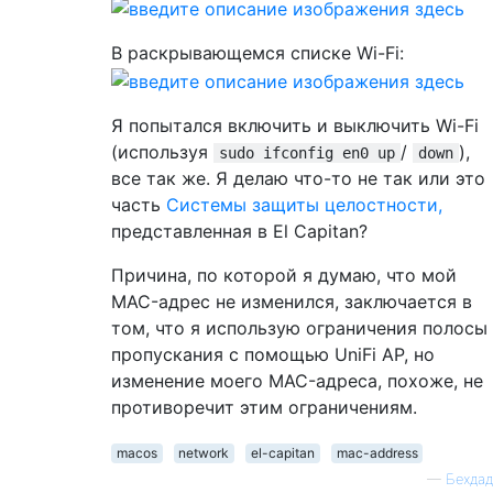
В раскрывающемся списке Wi-Fi:
Я попытался включить и выключить Wi-Fi
(используя
/
),
sudo ifconfig en0 up
down
все так же. Я делаю что-то не так или это
часть
Системы защиты целостности,
представленная в El Capitan?
Причина, по которой я думаю, что мой
MAC-адрес не изменился, заключается в
том, что я использую ограничения полосы
пропускания с помощью UniFi AP, но
изменение моего MAC-адреса, похоже, не
противоречит этим ограничениям.
macos
network
el-capitan
mac-address
—
Бехдад