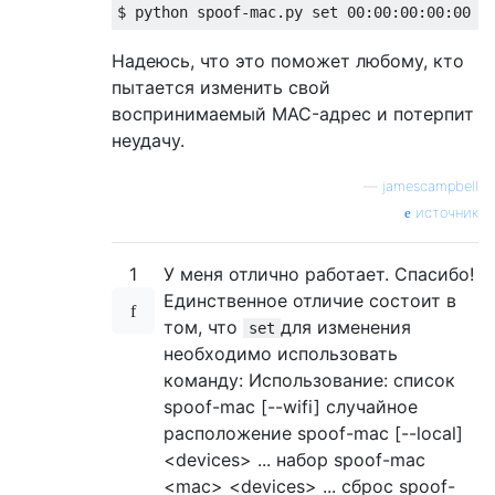
Надеюсь, что это поможет любому, кто
пытается изменить свой
воспринимаемый MAC-адрес и потерпит
неудачу.
—
jamescampbell
источник
1
У меня отлично работает. Спасибо!
Единственное отличие состоит в
том, что
для изменения
set
необходимо использовать
команду: Использование: список
spoof-mac [--wifi] случайное
расположение spoof-mac [--local]
<devices> ... набор spoof-mac
<mac> <devices> ... сброс spoof-