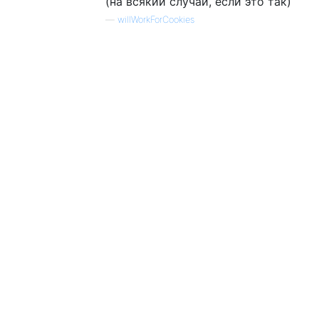
(на всякий случай, если это так)
—
willWorkForCookies