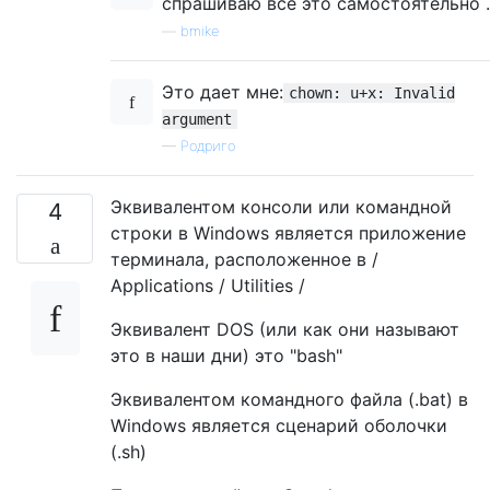
спрашиваю все это самостоятельно ..
—
bmike
Это дает мне:
chown: u+x: Invalid
argument
—
Родриго
Эквивалентом консоли или командной
4
строки в Windows является приложение
терминала, расположенное в /
Applications / Utilities /
Эквивалент DOS (или как они называют
это в наши дни) это "bash"
Эквивалентом командного файла (.bat) в
Windows является сценарий оболочки
(.sh)