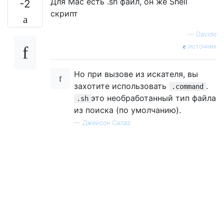
Для Mac есть .sh файл, он же Shell
-2
скрипт
—
Davide
источник
Но при вызове из искателя, вы
захотите использовать
.
.command
это необработанный тип файла
.sh
из поиска (по умолчанию).
—
Джейсон Салаз