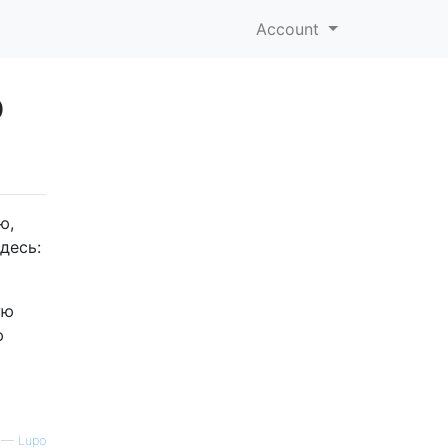
Account
ю
ю,
десь:
ую
ю
—
Lupo