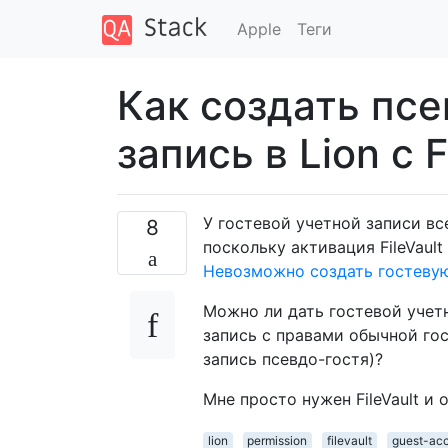
Apple
Теги
Как создать пс
запись в Lion с F
У гостевой учетной записи вс
8
поскольку активация FileVault
Невозможно создать гостевую 
Можно ли дать гостевой учет
запись с правами обычной гос
запись псевдо-гостя)?
Мне просто нужен FileVault и 
lion
permission
filevault
guest-ac