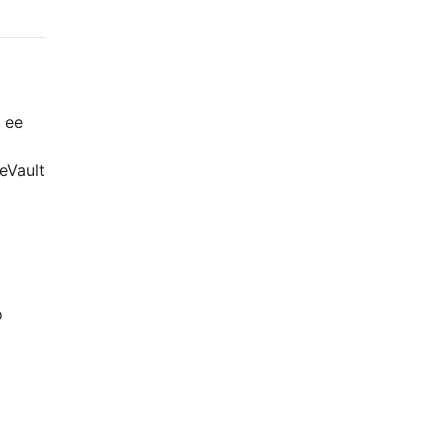
 ее
eVault
о