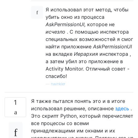
Я использовал этот метод, чтобы
убить окно из процесса
AskPermissionUI,
которое не
исчезло
. С помощью инспектора
специальных возможностей я смог
найти приложение
AskPermissionUI
на вкладке
Иерархия
инспектора ,
а затем убил это приложение в
Activity Monitor. Отличный совет -
спасибо!
—
nwinkler
Я также пытался понять это и в итоге
1
использовал решение, описанное
здесь
.
Это скрипт Python, который перечисляет
все процессы со всеми
принадлежащими им окнами и их
координатами на экране. Поэтому его не