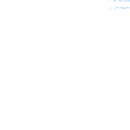
—
ylluminate
источник