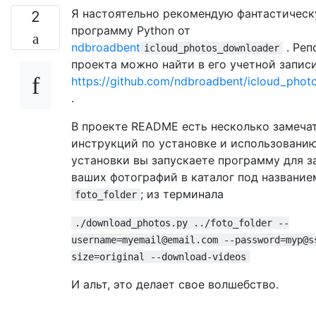
Я настоятельно рекомендую фантастичес
2
программу Python от
ndbroadbent
. Реп
icloud_photos_downloader
проекта можно найти в его учетной записи
https://github.com/ndbroadbent/icloud_pho
.
В проекте README есть несколько замеча
инструкций по установке и использованию
установки вы запускаете программу для з
ваших фотографий в каталог под название
; из терминала
foto_folder
./download_photos.py ../foto_folder --
username=myemail@email.com --password=myp@s
size=original --download-videos
И альт, это делает свое волшебство.