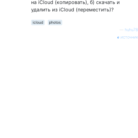
на iCloud (копировать), б) скачать и
удалить из iCloud (переместить)?
icloud
photos
—
huhu78
источник