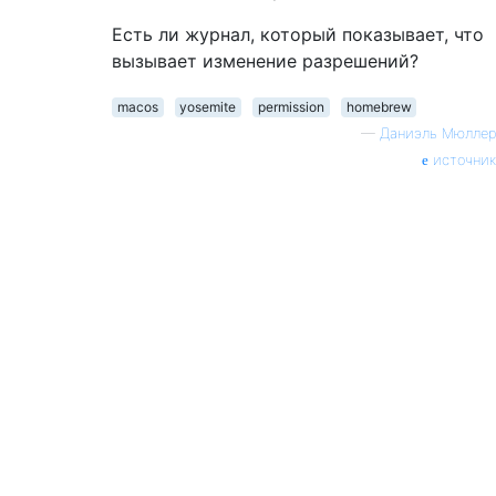
Есть ли журнал, который показывает, что
вызывает изменение разрешений?
macos
yosemite
permission
homebrew
—
Даниэль Мюллер
источник