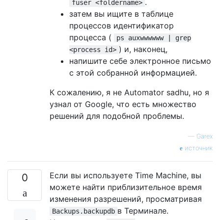
.
fuser <foldername>
затем вы ищите в таблице
процессов идентификатор
процесса (
ps auxwwwwww | grep
) и, наконец,
<process id>
напишите себе электронное письмо
с этой собранной информацией.
К сожалению, я не Automator sadhu, но я
узнал от Google, что есть множество
решений для подобной проблемы.
—
Garex
источник
Если вы используете Time Machine, вы
0
можете найти приблизительное время
изменения разрешений, просматривая
в Терминале.
Backups.backupdb