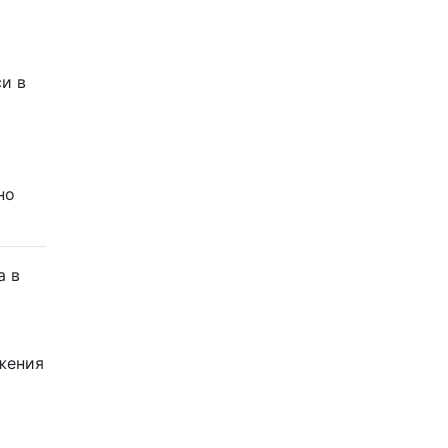
си в
но
а в
жения