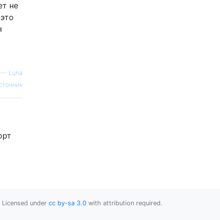
ет не
 это
я
—
Luna
сточник
орт
Licensed under
cc by-sa 3.0
with attribution required.