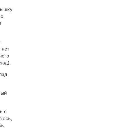
крышку
но
а
е
 нет
него
зад).
пад
рый
ь с
аюсь,
бы