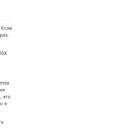
 Если
раз,
OSX
mite
ния
, это
о я
ть