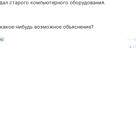
едал старого компьютерного оборудования.
какое-нибудь возможное объяснение?
nc
—
Ч
и