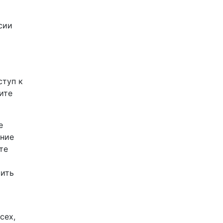
сии
ступ к
ите
е
дние
те
тить
сех,