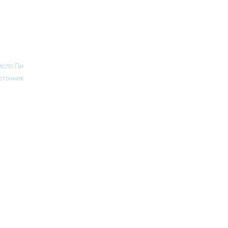
исло Пи
сточник