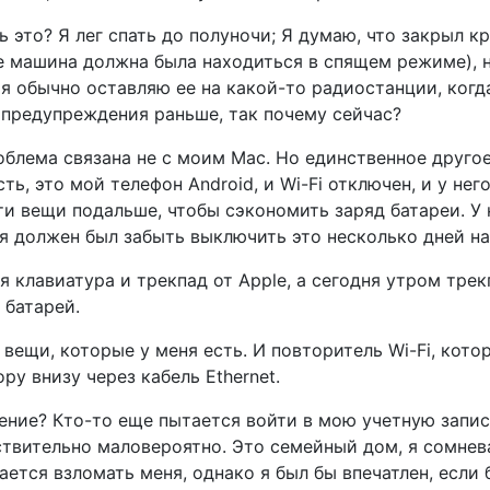
ь это? Я лег спать до полуночи; Я думаю, что закрыл 
е машина должна была находиться в спящем режиме), 
- я обычно оставляю ее на какой-то радиостанции, когд
 предупреждения раньше, так почему сейчас?
облема связана не с моим Mac. Но единственное друго
ть, это мой телефон Android, и Wi-Fi отключен, и у него
ти вещи подальше, чтобы сэкономить заряд батареи. У 
(я должен был забыть выключить это несколько дней на
я клавиатура и трекпад от Apple, а сегодня утром трек
 батарей.
 вещи, которые у меня есть. И повторитель Wi-Fi, кото
у внизу через кабель Ethernet.
ение? Кто-то еще пытается войти в мою учетную запис
ствительно маловероятно. Это семейный дом, я сомнев
ается взломать меня, однако я был бы впечатлен, если 