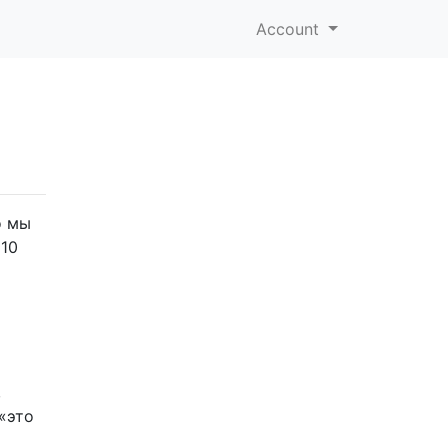
Account
о мы
 10
,
 «это