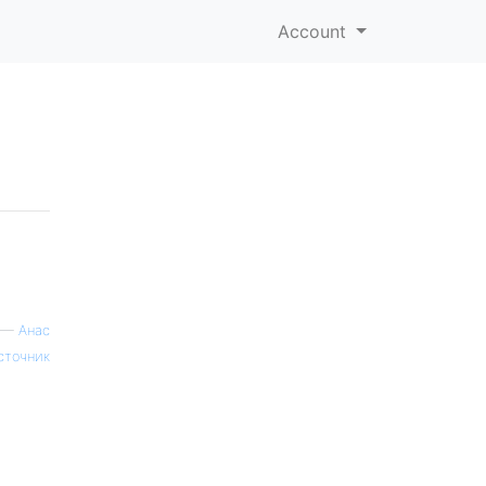
Account
—
Анас
сточник