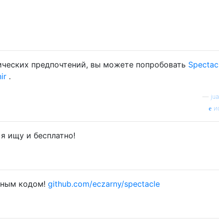
ических предпочтений, вы можете попробовать
Spectac
ir
.
—
ju
и
я ищу и бесплатно!
дным кодом!
github.com/eczarny/spectacle