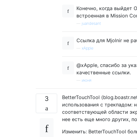
Конечно, когда выйдет O
встроенная в Mission Con
—
juandesant
Ссылка для Mjolnir не ра
—
xApple
@xApple, спасибо за ука
качественные ссылки.
—
июня
BetterTouchTool (blog.boastr.
3
использования с трекпадом: н
соответствующей области экра
нее есть еще много других, по
Изменить: BetterTouchTool бо