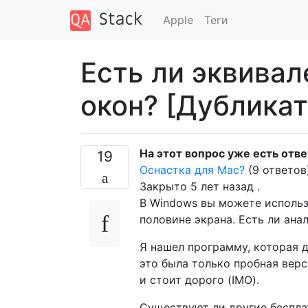
Apple
Теги
Есть ли эквивал
окон? [Дубликат
На этот вопрос уже есть отв
19
Оснастка для Mac?
(9 ответов
Закрыто
5 лет назад
.
В Windows вы можете использо
половине экрана. Есть ли ана
Я нашел программу, которая 
это была только пробная верс
и стоит дорого (IMO).
Существуют ли другие беспла