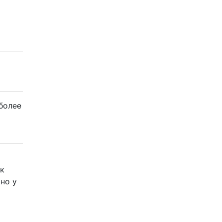
 более
 к
но у