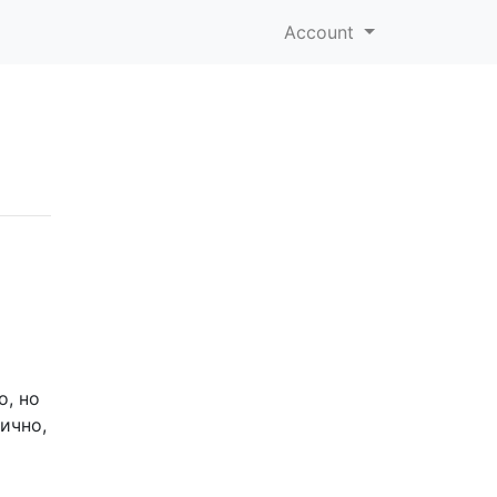
Account
о, но
ично,