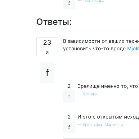
—
Том Ховард
Ответы:
В зависимости от ваших техн
23
установить что-то вроде
Mjoln
2
Зрелище именно то, что 
—
Келтари
2
И это с открытым исхо
—
Кристофер Маркиета