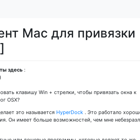
ент Mac для привязки
]
еты здесь
:
)
вать клавишу Win + стрелки, чтобы привязать окна к
лог OSX?
делает это называется
HyperDock
. Это работало хорош
ия. Он имеет больше возможностей, чем мне небезразл
тные или дешевые программы, которые делают то же