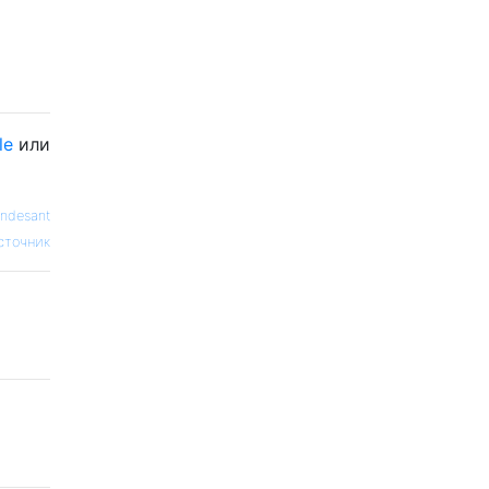
le
или
andesant
сточник