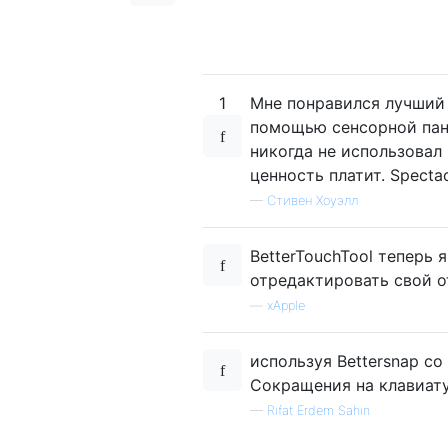
1
Мне понравился лучший 
помощью сенсорной пане
никогда не использовал 
ценность платит. Specta
—
Стивен Хоуэлл
BetterTouchTool теперь 
отредактировать свой о
—
xApple
используя Bettersnap с
Сокращения на клавиат
—
Rıfat Erdem Sahin