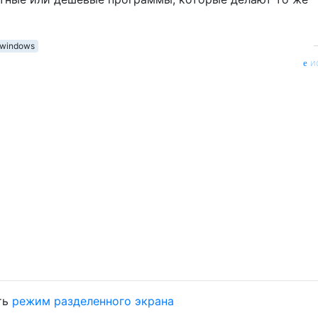
windows
и
ть
режим разделенного экрана