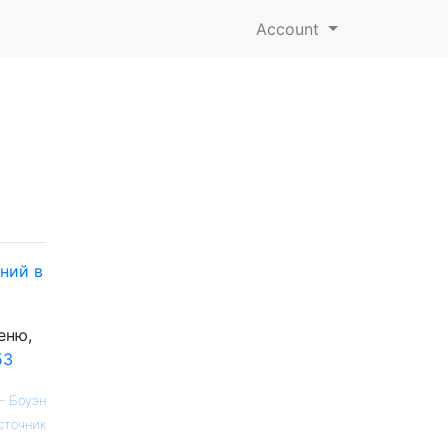
Account
ний в
еню,
53
—
Боуэн
сточник