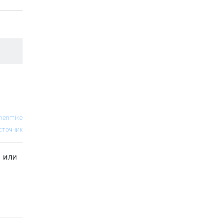
enmike
сточник
 или