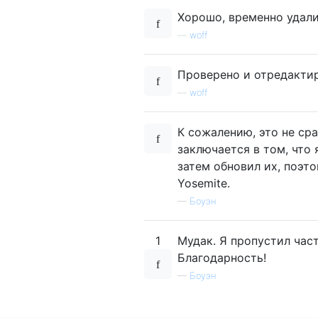
Хорошо, временно удали
—
woff
Проверено и отредакти
—
woff
К сожалению, это не ср
заключается в том, что
затем обновил их, поэто
Yosemite.
—
Боуэн
1
Мудак. Я пропустил час
Благодарность!
—
Боуэн