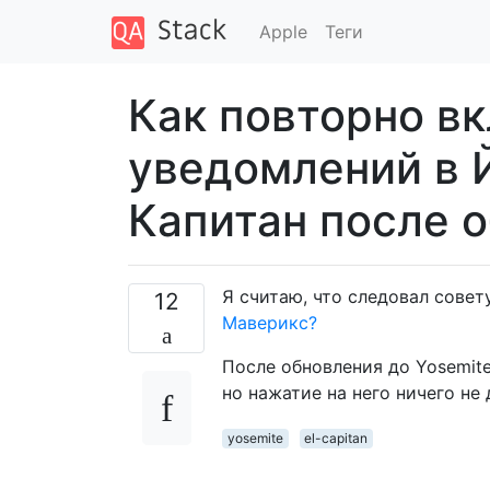
Apple
Теги
Как повторно в
уведомлений в 
Капитан после 
Я считаю, что следовал совет
12
Маверикс?
После обновления до Yosemit
но нажатие на него ничего не 
yosemite
el-capitan