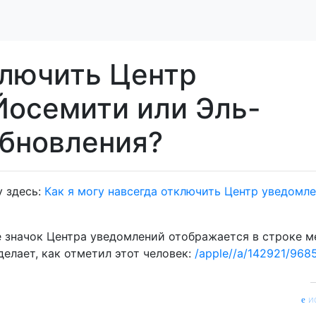
ключить Центр
Йосемити или Эль-
обновления?
у здесь:
Как я могу навсегда отключить Центр уведомле
e значок Центра уведомлений отображается в строке м
делает, как отметил этот человек:
/apple//a/142921/968
и