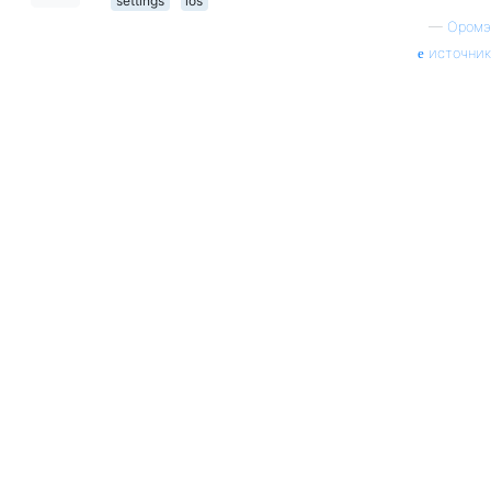
settings
ios
—
Оромэ
источник