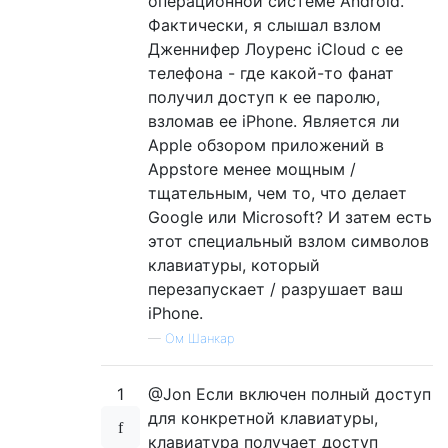
операционной системе Android.
Фактически, я слышал взлом
Дженнифер Лоуренс iCloud с ее
телефона - где какой-то фанат
получил доступ к ее паролю,
взломав ее iPhone. Является ли
Apple обзором приложений в
Appstore менее мощным /
тщательным, чем то, что делает
Google или Microsoft? И затем есть
этот специальный взлом символов
клавиатуры, который
перезапускает / разрушает ваш
iPhone.
—
Ом Шанкар
1
@Jon Если включен полный доступ
для конкретной клавиатуры,
клавиатура получает доступ