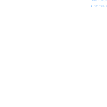
—
Khakionion
источник