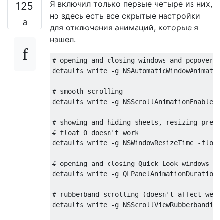
Я включил только первые четыре из них,
125
но здесь есть все скрытые настройки
для отключения анимаций, которые я
нашел.
# opening and closing windows and popovers

defaults write -g NSAutomaticWindowAnimatio
# smooth scrolling

defaults write -g NSScrollAnimationEnabled 
# showing and hiding sheets, resizing prefe
# float 0 doesn't work

defaults write -g NSWindowResizeTime -float
# opening and closing Quick Look windows

defaults write -g QLPanelAnimationDuration 
# rubberband scrolling (doesn't affect web 
defaults write -g NSScrollViewRubberbanding