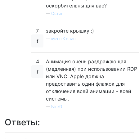
оскорбительны для вас?
—
Остин
7
закройте крышку :)
—
кузен Кокаин
4
Анимация очень раздражающая
(медленная) при использовании RDP
или VNC. Apple должна
предоставить один флажок для
отключения всей анимации - всей
системы.
—
NickG
Ответы: