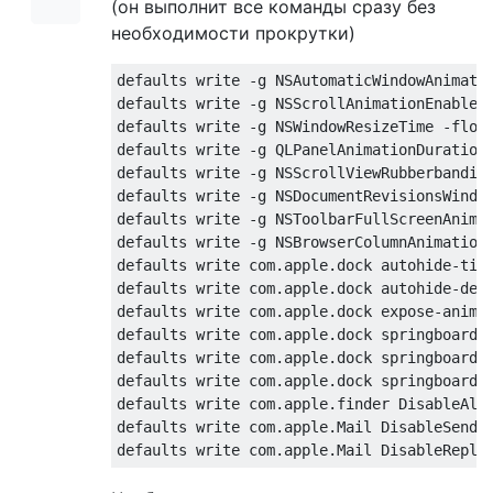
(он выполнит все команды сразу без
необходимости прокрутки)
defaults write -g NSAutomaticWindowAnimatio
defaults write -g NSScrollAnimationEnabled 
defaults write -g NSWindowResizeTime -float
defaults write -g QLPanelAnimationDuration 
defaults write -g NSScrollViewRubberbanding
defaults write -g NSDocumentRevisionsWindow
defaults write -g NSToolbarFullScreenAnimat
defaults write -g NSBrowserColumnAnimationS
defaults write com.apple.dock autohide-time
defaults write com.apple.dock autohide-dela
defaults write com.apple.dock expose-animat
defaults write com.apple.dock springboard-s
defaults write com.apple.dock springboard-h
defaults write com.apple.dock springboard-p
defaults write com.apple.finder DisableAllA
defaults write com.apple.Mail DisableSendAn