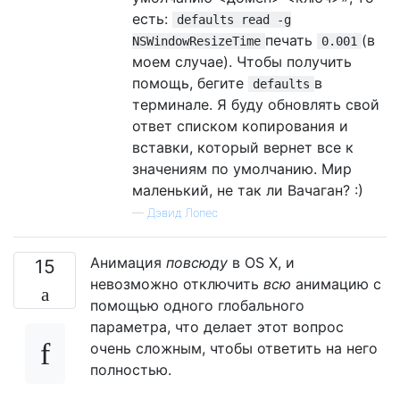
есть:
defaults read -g
печать
(в
NSWindowResizeTime
0.001
моем случае). Чтобы получить
помощь, бегите
в
defaults
терминале. Я буду обновлять свой
ответ списком копирования и
вставки, который вернет все к
значениям по умолчанию. Мир
маленький, не так ли Вачаган? :)
—
Дэвид Лопес
Анимация
повсюду
в OS X, и
15
невозможно отключить
всю
анимацию с
помощью одного глобального
параметра, что делает этот вопрос
очень сложным, чтобы ответить на него
полностью.