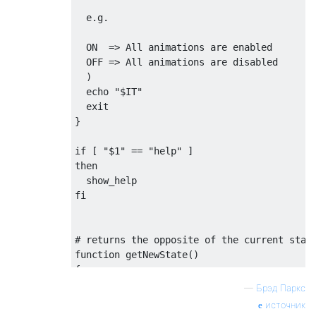
  e.g. 

  ON  => All animations are enabled

  OFF => All animations are disabled

  )

  echo "$IT"

  exit

}

if [ "$1" == "help" ]

then

  show_help

fi

# returns the opposite of the current state
function getNewState()

{

  defaults read com.apple.dock expose-anima
—
Брэд Паркс
  VAL=$(cat $FILE)

источник
  rm $FILE
