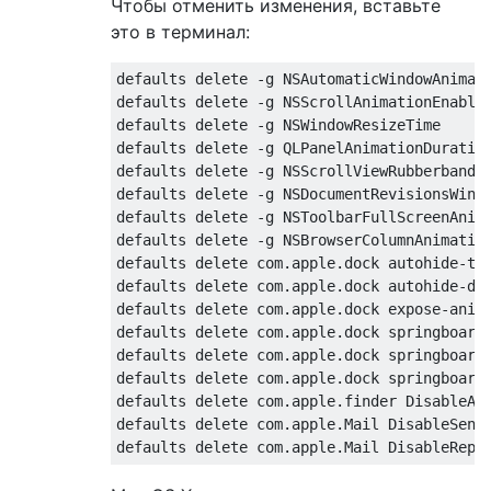
Чтобы отменить изменения, вставьте
это в терминал:
defaults delete -g NSAutomaticWindowAnimati
defaults delete -g NSScrollAnimationEnabled
defaults delete -g NSWindowResizeTime

defaults delete -g QLPanelAnimationDuration
defaults delete -g NSScrollViewRubberbandin
defaults delete -g NSDocumentRevisionsWindo
defaults delete -g NSToolbarFullScreenAnima
defaults delete -g NSBrowserColumnAnimation
defaults delete com.apple.dock autohide-tim
defaults delete com.apple.dock autohide-del
defaults delete com.apple.dock expose-anima
defaults delete com.apple.dock springboard-
defaults delete com.apple.dock springboard-
defaults delete com.apple.dock springboard-
defaults delete com.apple.finder DisableAll
defaults delete com.apple.Mail DisableSendA