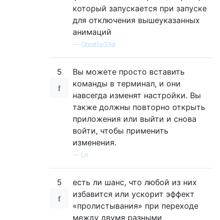
# changing pages in Launchpad

который запускается при запуске
defaults write com.apple.dock springboard-p
для отключения вышеуказанных
анимаций
# at least AnimateInfoPanes

defaults write com.apple.finder DisableAllA
—
GoodSp33d
# sending messages and opening windows for 
5
Вы можете просто вставить
defaults write com.apple.Mail DisableSendAn
команды в терминал, и они
навсегда изменят настройки. Вы
также должны повторно открыть
приложения или выйти и снова
войти, чтобы применить
изменения.
—
Lri
5
есть ли шанс, что любой из них
избавится или ускорит эффект
«пролистывания» при переходе
между двумя разными