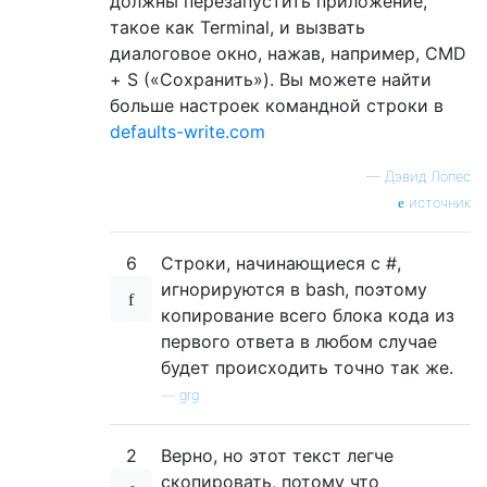
должны перезапустить приложение,
такое как Terminal, и вызвать
диалоговое окно, нажав, например, CMD
+ S («Сохранить»). Вы можете найти
больше настроек командной строки в
defaults-write.com
—
Дэвид Лопес
источник
6
Строки, начинающиеся с #,
игнорируются в bash, поэтому
копирование всего блока кода из
первого ответа в любом случае
будет происходить точно так же.
—
grg
2
Верно, но этот текст легче
скопировать, потому что