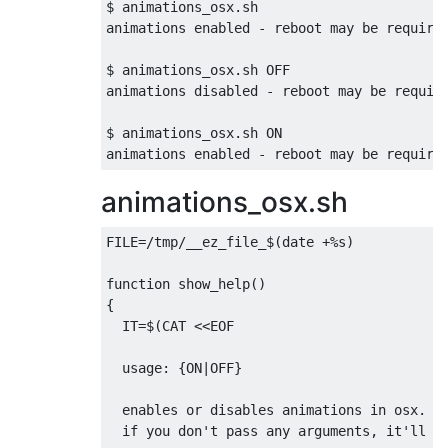
$ animations_osx.sh

animations enabled - reboot may be required
$ animations_osx.sh OFF 

animations disabled - reboot may be require
$ animations_osx.sh ON 

animations_osx.sh
FILE=/tmp/__ez_file_$(date +%s) 

function show_help()

{

  IT=$(CAT <<EOF

  usage: {ON|OFF}

  enables or disables animations in osx. 

  if you don't pass any arguments, it'll to