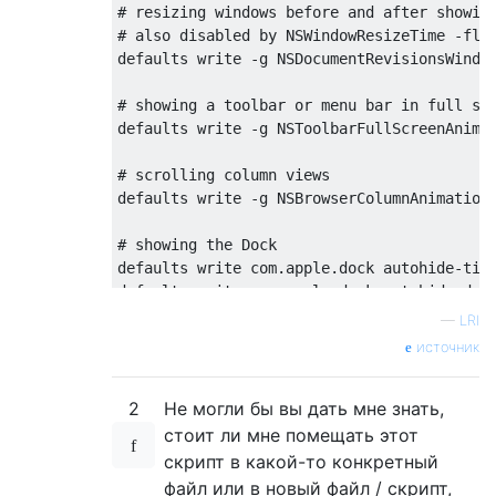
# resizing windows before and after showing
# also disabled by NSWindowResizeTime -floa
defaults write -g NSDocumentRevisionsWindow
# showing a toolbar or menu bar in full scr
defaults write -g NSToolbarFullScreenAnimat
# scrolling column views

defaults write -g NSBrowserColumnAnimationS
# showing the Dock

defaults write com.apple.dock autohide-time
defaults write com.apple.dock autohide-dela
—
LRI
# showing and hiding Mission Control, comma
источник
defaults write com.apple.dock expose-animat
2
Не могли бы вы дать мне знать,
# showing and hiding Launchpad

defaults write com.apple.dock springboard-s
стоит ли мне помещать этот
defaults write com.apple.dock springboard-h
скрипт в какой-то конкретный
файл или в новый файл / скрипт,