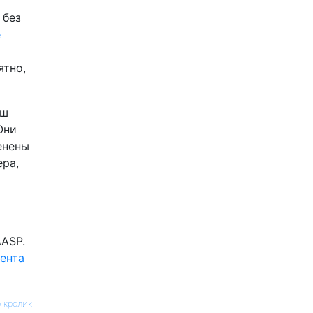
 без
e
ятно,
аш
Они
енены
ера,
AASP.
ента
 кролик