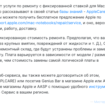
ет услуги по ремонту с фиксированной ставкой для Mac
го рассказывают в своей статье
базы знаний
-
AppleCar
ы можете получить бесплатное предложение Apple по
port.apple.com/mac-notebooks/repair/service,
и оно, веро
и, работу, доставку.
иксированную стоимость ремонта. Предполагая, что в
з крупных вмятин, повреждений от жидкости и т. Д.), 
 ремонтный склад, где будут устранены проблемы и зам
у. Плата варьируется в зависимости от модели / разм
ше, чем стоимость замены самой логической платы в
еб-сервиса, вы также можете договориться об этом,
APLCARE) или посетив Genius Bar в магазине Apple или 
е магазины Apple и AASP с помощью удобного
инструм
е Сервис в вашем регионе.
—
Мистер