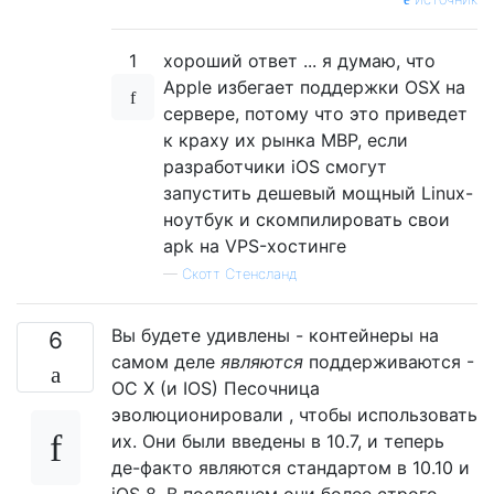
1
хороший ответ ... я думаю, что
Apple избегает поддержки OSX на
сервере, потому что это приведет
к краху их рынка MBP, если
разработчики iOS смогут
запустить дешевый мощный Linux-
ноутбук и скомпилировать свои
apk на VPS-хостинге
—
Скотт Стенсланд
Вы будете удивлены - контейнеры на
6
самом деле
являются
поддерживаются -
ОС X (и IOS) Песочница
эволюционировали , чтобы использовать
их. Они были введены в 10.7, и теперь
де-факто являются стандартом в 10.10 и
iOS 8. В последнем они более строго