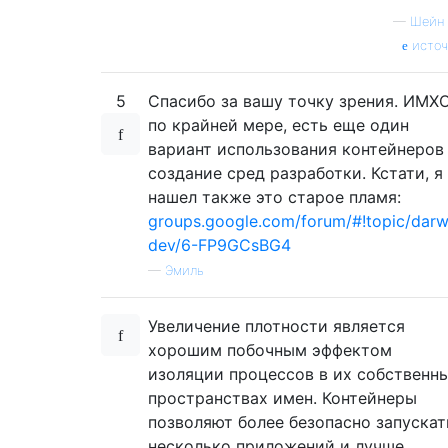
—
Шейн 
источ
5
Спасибо за вашу точку зрения. ИМХО
по крайней мере, есть еще один
вариант использования контейнеров 
создание сред разработки. Кстати, я
нашел также это старое пламя:
groups.google.com/forum/#!topic/darw
dev/6-FP9GCsBG4
—
Эмиль
Увеличение плотности является
хорошим побочным эффектом
изоляции процессов в их собственн
пространствах имен. Контейнеры
позволяют более безопасно запускат
несколько приложений и лучше