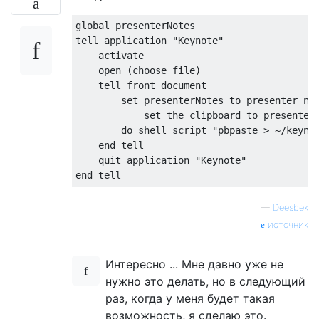
global presenterNotes

tell application "Keynote"

    activate

    open (choose file)

    tell front document

        set presenterNotes to presenter not
            set the clipboard to presenterN
        do shell script "pbpaste > ~/keynot
    end tell    

    quit application "Keynote"

—
Deesbek
источник
Интересно ... Мне давно уже не
нужно это делать, но в следующий
раз, когда у меня будет такая
возможность, я сделаю это.