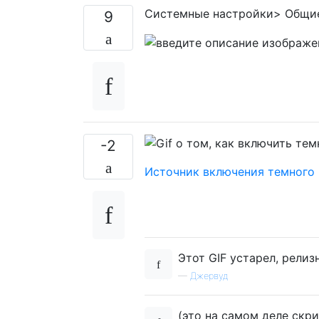
Системные настройки> Общие
9
-2
Источник включения темного 
Этот GIF устарел, релиз
—
Джервуд
(это на самом деле скр