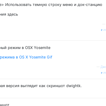
> Использовать темную строку меню и док-станцию
и
режима в OS X Yosemite Gif
—
Джо
и
ная версия выглядит как скриншот dwightk.
иншот