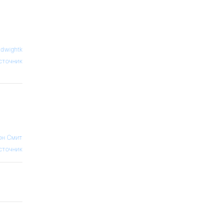
—
dwightk
сточник
н Смит
сточник