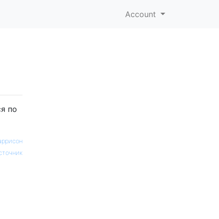
Account
я по
аррисон
сточник