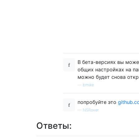
В бета-версиях вы може
общих настройках на пан
можно будет снова откр
—
bmike
попробуйте это
github.c
—
NSRover
Ответы: