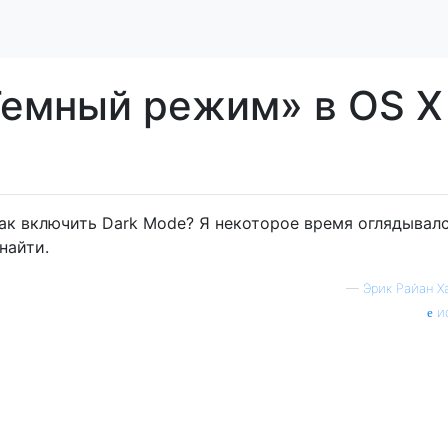
Темный режим» в OS X
как включить Dark Mode? Я некоторое время оглядывалс
найти.
—
Эрик Райан Х
и