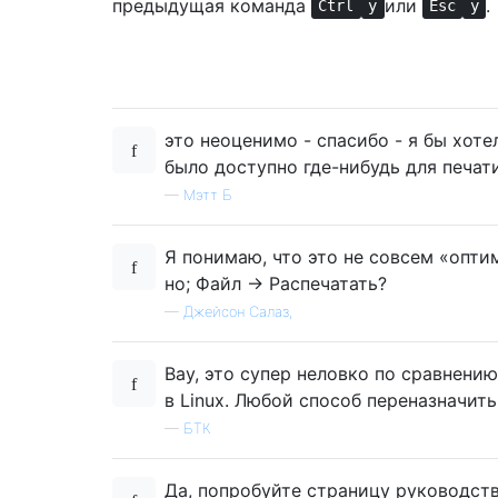
предыдущая команда
или
.
Ctrl
y
Esc
y
это неоценимо - спасибо - я бы хоте
было доступно где-нибудь для печати
—
Мэтт Б
Я понимаю, что это не совсем «опти
но; Файл -> Распечатать?
—
Джейсон Салаз,
Вау, это супер неловко по сравнени
в Linux. Любой способ переназначить
—
БТК
Да, попробуйте страницу руководства