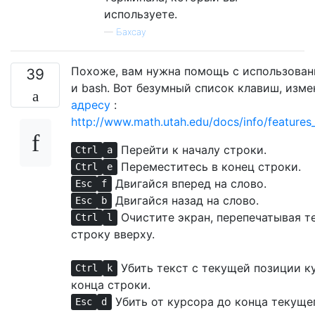
используете.
—
Бахсау
Похоже, вам нужна помощь с использовани
39
и bash. Вот безумный список клавиш, изм
адресу
:
http://www.math.utah.edu/docs/info/feature
Перейти к началу строки.
Ctrl
a
Переместитесь в конец строки.
Ctrl
e
Двигайся вперед на слово.
Esc
f
Двигайся назад на слово.
Esc
b
Очистите экран, перепечатывая 
Ctrl
l
строку вверху.
Убить текст с текущей позиции к
Ctrl
k
конца строки.
Убить от курсора до конца текущег
Esc
d