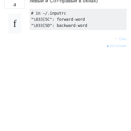
левый и Ctrl-правый в окнах)
# in ~/.inputrc
"\033[5C"
:
 forward
-
"\033[5D"
:
 backward
-
word
—
Calu
источник