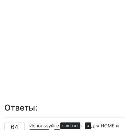
Ответы:
Используйте
+
для HOME и
64
control
a