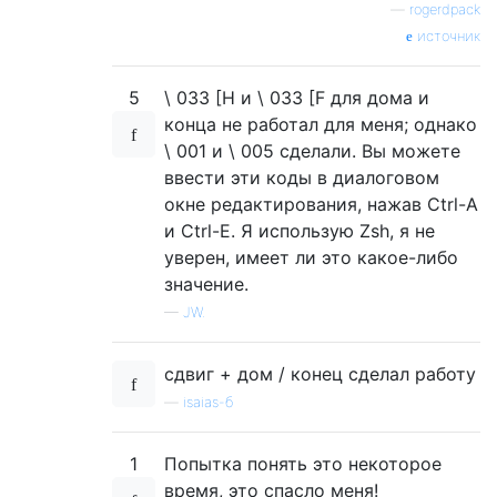
—
rogerdpack
источник
5
\ 033 [H и \ 033 [F для дома и
конца не работал для меня; однако
\ 001 и \ 005 сделали. Вы можете
ввести эти коды в диалоговом
окне редактирования, нажав Ctrl-A
и Ctrl-E. Я использую Zsh, я не
уверен, имеет ли это какое-либо
значение.
—
JW.
сдвиг + дом / конец сделал работу
—
isaias-б
1
Попытка понять это некоторое
время, это спасло меня!