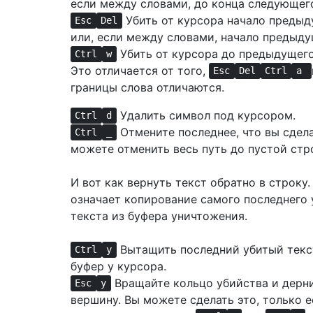
если между словами, до конца следующего
Убить от курсора начало предыд
Esc
Del
или, если между словами, начало предыду
Убить от курсора до предыдущего
Ctrl
w
Это отличается от того,
Esc
Del
Ctrl
a
границы слова отличаются.
Удалить символ под курсором.
Ctrl
d
Отмените последнее, что вы сдела
Ctrl
_
можете отменить весь путь до пустой стр
И вот как вернуть текст обратно в строку
означает копирование самого последнего 
текста из буфера уничтожения.
Вытащить последний убитый текс
Ctrl
y
буфер у курсора.
Вращайте кольцо убийства и дерн
Esc
y
вершину. Вы можете сделать это, только е