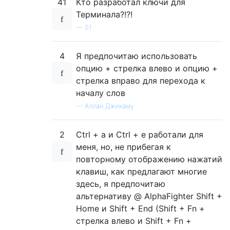
41
Кто разработал ключи для
Терминала?!?!
—
01
4
Я предпочитаю использовать
опцию + стрелка влево и опцию +
стрелка вправо для перехода к
началу слов
—
Аллан Джикаму
2
Ctrl + a и Ctrl + e работали для
меня, но, не прибегая к
повторному отображению нажатий
клавиш, как предлагают многие
здесь, я предпочитаю
альтернативу @ AlphaFighter Shift +
Home и Shift + End (Shift + Fn +
стрелка влево и Shift + Fn +