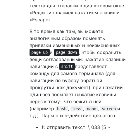
текста для отправки в диалоговом окне
«Редактирование» нажатием клавиши
«Escape».
В то время как там, вы можете
аналогичным образом поменять
привязки измененных и неизмененных
и
, чтобы сохранить
page up
page down
вещи согласованными: нажатие клавиши
навигации с
представляет
shift
команду для самого терминала (для
навигации по буферу обратной
прокрутки, как документ), при нажатии
один без посылает нажатие клавиши
через к тому , что бежит
в
ней
(например
,
,
,
и
bash
less
nano
screen
т.д.). Пары ключ-действие для этого:
⇞: отправить текст: \ 033 [5 ~