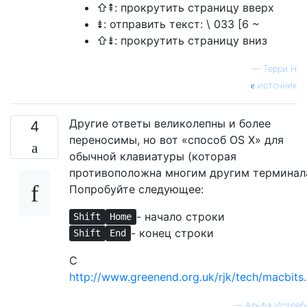
⇧⇞: прокрутить страницу вверх
⇟: отправить текст: \ 033 [6 ~
⇧⇟: прокрутить страницу вниз
—
Терри Н
источник
Другие ответы великолепны и более
4
переносимы, но вот «способ OS X» для
обычной клавиатуры (которая
противоположна многим другим терминал
Попробуйте следующее:
- начало строки
Shift
Home
- конец строки
Shift
End
С
http://www.greenend.org.uk/rjk/tech/macbits
—
Альфа Истреб