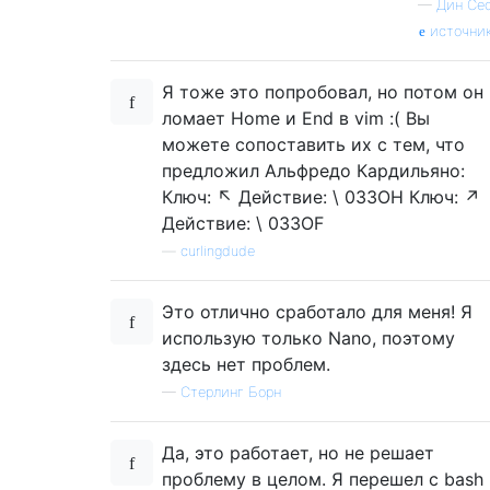
—
Дин Се
источни
Я тоже это попробовал, но потом он
ломает Home и End в vim :( Вы
можете сопоставить их с тем, что
предложил Альфредо Кардильяно:
Ключ: ↖ Действие: \ 033OH Ключ: ↗
Действие: \ 033OF
—
curlingdude
Это отлично сработало для меня! Я
использую только Nano, поэтому
здесь нет проблем.
—
Стерлинг Борн
Да, это работает, но не решает
проблему в целом. Я перешел с bash