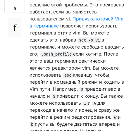
решение этой проблемы. Это прекрасно
работает, если вы являетесь
пользователем vi.
Привязка ключей Vim
в терминале
позволяет использовать
терминал в стиле vim. Вы можете
сделать это, набрав
в
set -o vi
терминале, и можете свободно вводить
его,
если хотите. После
.bash_profile
этого ваш терминал фактически
является редактором vim. Вы можете
использовать
клавишу, чтобы
esc
перейти в командный режим и ходить в
Vim пути. Например,
приводит вас в
0
начало и
приводит к концу. Вы также
$
можете использовать
и
для
I
A
перехода в начало и конец и сразу же
перейти в режим редактирования.
и
w
пусть вы будете двигаться вперед и
b
назад на одно слово. И если вы