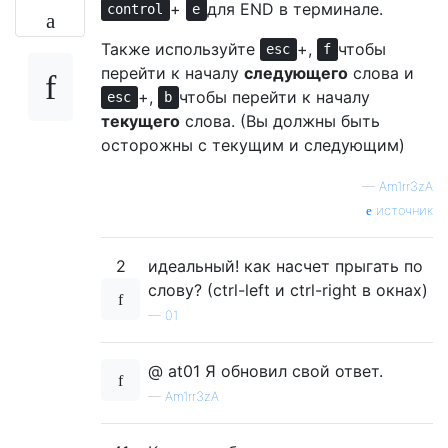
+
для END в терминале.
control
e
Также используйте
+,
чтобы
esc
f
перейти к началу
следующего
слова и
+,
чтобы перейти к началу
esc
b
текущего
слова. (Вы должны быть
осторожны с текущим и следующим)
—
Am1rr3zA
источник
2
идеальный! как насчет прыгать по
слову? (ctrl-left и ctrl-right в окнах)
—
01
@ at01 Я обновил свой ответ.
—
Am1rr3zA