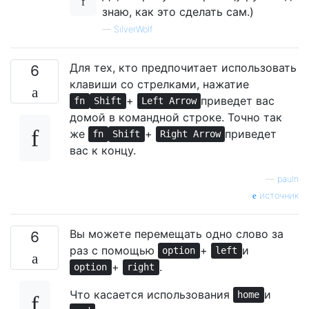
знаю, как это сделать сам.)
—
SilverWolf
Для тех, кто предпочитает использовать
6
клавиши со стрелками, нажатие
+
приведет вас
fn
Shift
Left Arrow
домой в командной строке. Точно так
же
+
приведет
fn
Shift
Right Arrow
вас к концу.
—
pauln
источник
Вы можете перемещать одно слово за
6
раз с помощью
+
и
option
left
+
.
option
right
Что касается использования
и
home