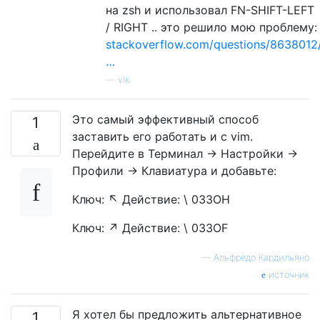
на zsh и использовал FN-SHIFT-LEFT
/ RIGHT .. это решило мою проблему:
stackoverflow.com/questions/8638012
…
—
vlk
Это самый эффективный способ
1
заставить его работать и с vim.
Перейдите в Терминал -> Настройки ->
Профили -> Клавиатура и добавьте:
Ключ: ↖ Действие: \ 033OH
Ключ: ↗ Действие: \ 033OF
—
Альфредо Кардильяно
источник
Я хотел бы предложить альтернативное
1