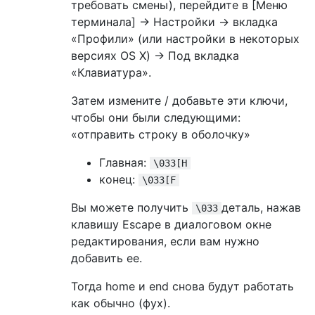
требовать смены), перейдите в [Меню
терминала] → Настройки → вкладка
«Профили» (или настройки в некоторых
версиях OS X) → Под вкладка
«Клавиатура».
Затем измените / добавьте эти ключи,
чтобы они были следующими:
«отправить строку в оболочку»
Главная:
\033[H
конец:
\033[F
Вы можете получить
деталь, нажав
\033
клавишу Escape в диалоговом окне
редактирования, если вам нужно
добавить ее.
Тогда home и end снова будут работать
как обычно (фух).