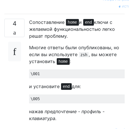
ист
Сопоставление
и
ключи с
4
home
end
желаемой функциональностью легко
решат проблему.
Многие ответы были опубликованы, но
если вы используете
, вы можете
zsh
установить
:
home
\0
01
и установите
для:
end
\0
05
нажав
предпочтение - профиль -
клавиатура.