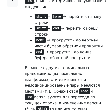
, привязки терминала по умолчанию
end
следующие:
+
→ перейти к началу
shift
home
строки
+
→ перейти к концу
shift
end
строки
→ прокрутить до верхней
home
части буфера обратной прокрутки
→ прокрутить до конца
end
буфера обратной прокрутки
Во многих других терминальных
приложениях (на нескольких
платформах) эти измененные и
немодифицированные пары меняются
местами (т. Е. Обнажаются
и
home
используются для перехода по
end
текущей строке, а измененные версии
(будь
то или что-то еще)
shift