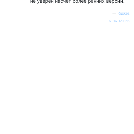
не уверен насчет более ранних версий.
—
Ruskes
источник