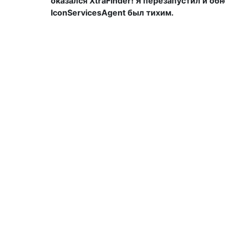
оказался XtraFinder! Я перезапустил и обн
IconServicesAgent был тихим.