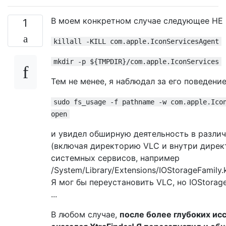
В моем конкретном случае следующее НЕ 
1
killall -KILL com.apple.IconServicesAgent
mkdir -p ${TMPDIR}/com.apple.IconServices
Тем не менее, я наблюдал за его поведени
sudo fs_usage -f pathname -w com.apple.Ico
open
и увидел обширную деятельность в разли
(включая директорию VLC и внутри дире
системных сервисов, например
/System/Library/Extensions/IOStorageFamily.
Я мог бы переустановить VLC, но IOStorag
...
В любом случае,
после более глубоких ис