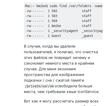
Mac:~ bmike$ sudo find /var/folders -name I
-rw-------  1 502             staff        
-rw-------  1 503             staff        
-rw-------  1 504             staff        
-rw-------  1 bmike           staff        
-rw-------  1 _securityagent  _securityagen
В случае, когда вы удалили
пользователей, я полагаю, что очистка
этих файлов не повредит ничему и
сэкономит немного места в крайнем
случае. Для меня экономия
пространства для изображения
подкачки / сна / сжатой памяти
освободила больше
/private/var/vm
места, чем требовали кеши IconService.
Вот как я могу рассчитать размер всех