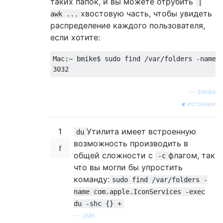
таких папок, и вы можете отрубить
|
хвостовую часть, чтобы увидеть
awk ...
распределение каждого пользователя,
если хотите:
Mac:~ bmike$ sudo find /var/folders -name c
—
bmike
источник
1
Утилита имеет встроенную
du
возможность производить в
общей сложности с
флагом, так
-c
что вы могли бы упростить
команду:
sudo find /var/folders -
name com.apple.IconServices -exec
du -shc {} +
—
JMK