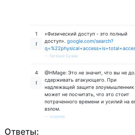
1
«Физический доступ - это полный
доступ».
google.com/search?
q=%22physical+access+is+total+acce
—
Евгений Бужак,
4
@HMage: Это не значит, что вы не д
сдерживать атакующего. При
надлежащей защите злоумышленник
может не посчитать, что это стоит
потраченного времени и усилий на е
взлом.
—
vcsjones
Ответы: