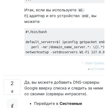
Итак, если вы используете
Wi-
адаптер и его устройство
, вы
Fi
en0
можете:
#!/bin/bash

default_servers=$( ipconfig getpacket en0 |
   perl -ne'/domain_name_server.*: \{(.*)}/
—
Марк Граймс
источник
Да, вы можете добавить DNS-серверы
2
Google вверху списка и следить за ними
со своими (серверы интрасети).
Перейдите в
Системные