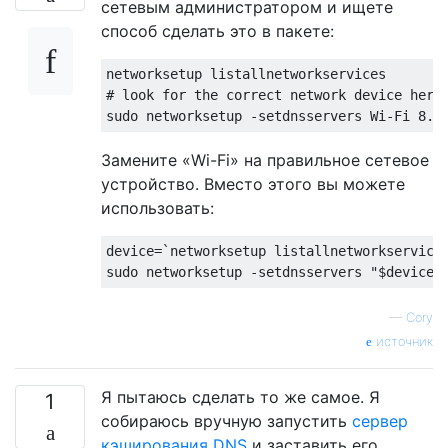
сетевым администратором и ищете
способ сделать это в пакете:
networksetup listallnetworkservices

# look for the correct network device here,
Замените «Wi-Fi» на правильное сетевое
устройство. Вместо этого вы можете
использовать:
device=`networksetup listallnetworkservices
—
Cory
источник
Я пытаюсь сделать то же самое. Я
1
собираюсь вручную запустить
сервер
кэширования DNS
и заставить его