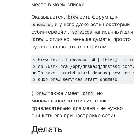
место в моем списке.
Оказывается,
есть форум для
brew
, и у него даже есть некоторый
dnsmasq
субинтерфейс ,
написанный для
services
... отлично, меньше думать, просто
brew
нужно поработать с конфигом.
$ brew install dnsmasq  # [libidn] internat
$ cp /usr/local/opt/dnsmasq/dnsmasq.conf.ex
# To have launchd start dnsmasq now and res
(
также имеет
, но
brew
bind
минимальное состояние также
привлекательно для меня - не нужно
очищать его при настройке сети).
Делать