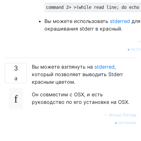
command 
2
>
>(
while
 read line
;
do
 echo
Вы можете использовать
stderred
для
окрашивания stderr в красный.
исто
Вы можете взглянуть на
stderred,
3
который позволяет выводить Stderr
красным цветом.
Он совместим с OSX, и есть
руководство по его установке на OSX.
—
Мэтью Риглер
источник