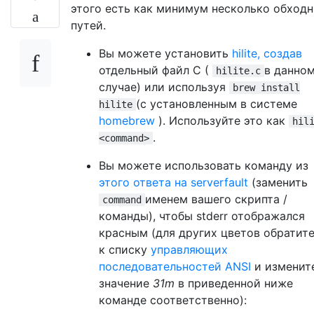
этого есть как минимум несколько обход
путей.
Вы можете установить
hilite, создав
отдельный файл C (
в данно
hilite.c
случае) или используя
brew install
(с установленным в системе
hilite
homebrew
). Используйте это как
hil
.
<command>
Вы можете использовать команду из
этого ответа на serverfault
(заменить
именем вашего скрипта /
command
команды), чтобы stderr отображался
красным (для других цветов обратит
к списку
управляющих
последовательностей ANSI
и изменит
значение
31m
в приведенной ниже
команде соответственно):