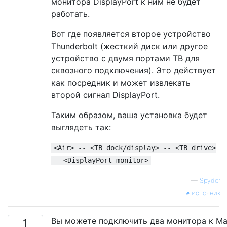
монитора DisplayPort к ним не будет
работать.
Вот где появляется второе устройство
Thunderbolt (жесткий диск или другое
устройство с двумя портами TB для
сквозного подключения). Это действует
как посредник и может извлекать
второй сигнал DisplayPort.
Таким образом, ваша установка будет
выглядеть так:
<Air> -- <TB dock/display> -- <TB drive>
-- <DisplayPort monitor>
—
Spyder
источник
Вы можете подключить два монитора к Mac
1