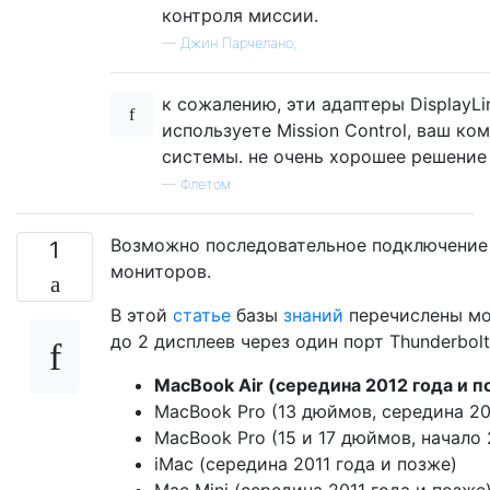
контроля миссии.
—
Джин Парчелано,
к сожалению, эти адаптеры DisplayLi
используете Mission Control, ваш ко
системы. не очень хорошее решение
—
Флетом
Возможно последовательное подключение
1
мониторов.
В этой
статье
базы
знаний
перечислены м
до 2 дисплеев через один порт Thunderbolt
MacBook Air (середина 2012 года и п
MacBook Pro (13 дюймов, середина 20
MacBook Pro (15 и 17 дюймов, начало 2
iMac (середина 2011 года и позже)
Mac Mini (середина 2011 года и позже