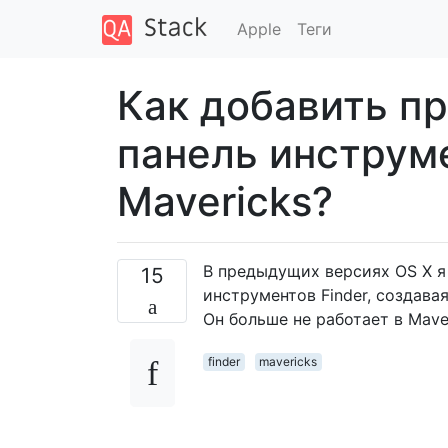
Apple
Теги
Как добавить п
панель инструме
Mavericks?
В предыдущих версиях OS X я
15
инструментов Finder, создава
Он больше не работает в Mave
finder
mavericks