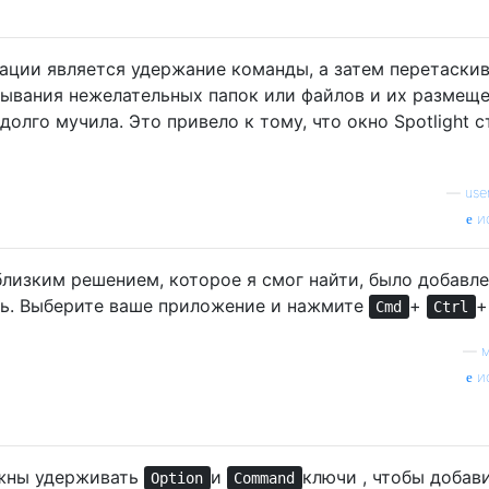
ации является удержание команды, а затем перетаски
зывания нежелательных папок или файлов и их размещ
олго мучила. Это привело к тому, что окно Spotlight с
—
use
и
близким решением, которое я смог найти, было добавл
ль. Выберите ваше приложение и нажмите
+
Cmd
Ctrl
—
и
олжны удерживать
и
ключи , чтобы добав
Option
Command