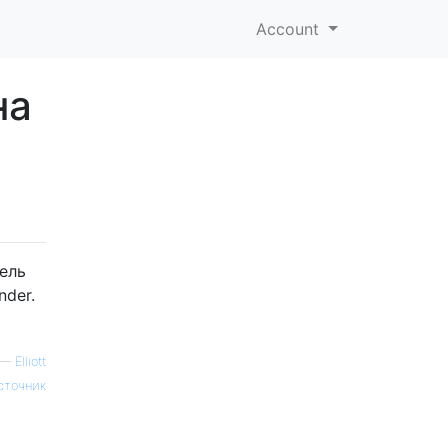
Account
на
ель
nder.
—
Elliott
сточник