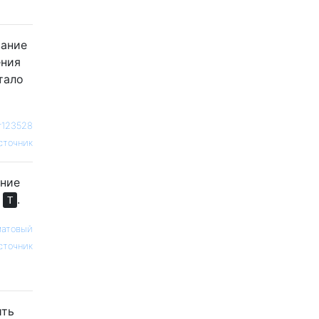
вание
ения
тало
r123528
сточник
ение
+
.
T
матовый
сточник
ить