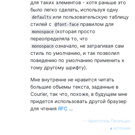
для таких элементов - хотя раньше это
было легко сделать, используя одну
или пользовательскую таблицу
defaults
стилей с
правилом для
@font-face
(которая просто
monospace
переопределяла то, что
означало, не затрагивая сам
monospace
стиль по умолчанию, и так позволил
поведению по умолчанию применить к
тому другому шрифту).
Мне внутренне не нравится читать
большие объемы текста, заданные в
Courier, так что, похоже, в будущем мне
придется использовать другой браузер
для чтения
RFC
...
—
Аристотель Пагальцис
источник