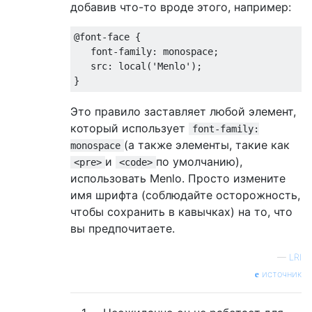
добавив что-то вроде этого, например:
@font-face {

   font-family: monospace;

   src: local('Menlo');

Это правило заставляет любой элемент,
который использует
font-family:
(а также элементы, такие как
monospace
и
по умолчанию),
<pre>
<code>
использовать Menlo. Просто измените
имя шрифта (соблюдайте осторожность,
чтобы сохранить в кавычках) на то, что
вы предпочитаете.
—
LRI
источник