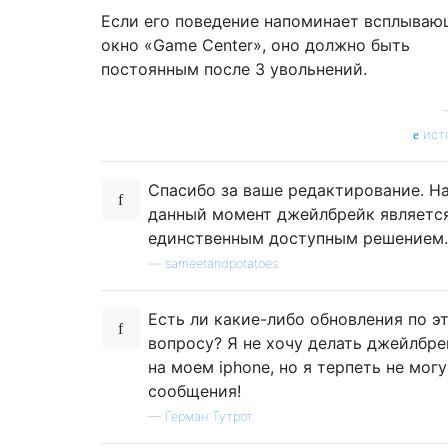
Если его поведение напоминает всплываю
окно «Game Center», оно должно быть
постоянным после 3 увольнений.
ист
Спасибо за ваше редактирование. Н
данный момент джейлбрейк являетс
единственным доступным решением.
—
sameetandpotatoes
Есть ли какие-либо обновления по э
вопросу? Я не хочу делать джейлбре
на моем iphone, но я терпеть не могу
сообщения!
—
Герман Тутрот