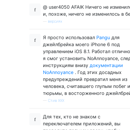
@ user4050 AFAIK Ничего не изменил
и, похоже, ничего не изменилось в б
—
версиях
Я просто использовал
Pangu
для
джейлбрейка моего iPhone 6 под
управлением iOS 8.1. Работал отлично
я смог установить NoAnnoyance, сле
инструкциям внизу
документации
NoAnnoyance
. Год этих досадных
предупреждений превратил меня из
человека, считавшего глупым побег 
тюрьмы, в восторженного джейлбре
—
Стив ХХХ
Для тех, кто не знаком с
переключателем приложений, вы