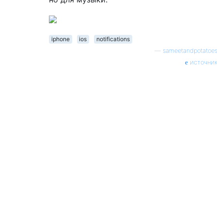
iphone
ios
notifications
—
sameetandpotatoe
источни