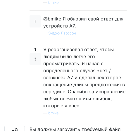
—
bmike
@bmike Я обновил свой ответ для
устройств A7.
—
Эндрю Ларссон
1
Я реорганизовал ответ, чтобы
людям было легче его
просматривать. Я начал с
определенного случая «нет /
сложнее» A7 и сделал некоторое
сокращение длины предложения в
середине. Спасибо за исправление
любых опечаток или ошибок,
которые я внес.
—
bmike
Вы должны загрузить требуемый файл
-6