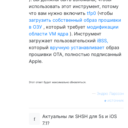
использовать этот инструмент, потому
что вам нужно включить
tfp0
(чтобы
загрузить
собственный образ прошивки
в ОЗУ
, который требует
модификации
области VM ядра
). Инструмент
загружает пользовательский
iBSS,
который
вручную устанавливает
образ
прошивки OTA, полностью подписанный
Apple.
Этот ответ будет максимально обновляться.
—
Эндрю Ларссон
источник
Актуальны ли SHSH для 5s и iOS
7.1?