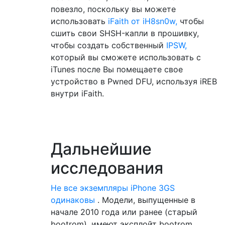
повезло, поскольку вы можете
использовать
iFaith от iH8sn0w,
чтобы
сшить свои SHSH-капли в прошивку,
чтобы создать собственный
IPSW,
который вы сможете использовать с
iTunes после Вы помещаете свое
устройство в Pwned DFU, используя iREB
​​внутри iFaith.
Дальнейшие
исследования
Не все экземпляры iPhone 3GS
одинаковы
. Модели, выпущенные в
начале 2010 года или ранее (старый
bootrom), имеют эксплойт bootrom,