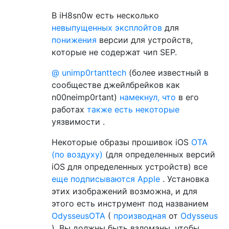
В iH8sn0w есть несколько
невыпущенных эксплойтов
для
понижения
версии для устройств,
которые не содержат чип SEP.
@ unimp0rtanttech
(более известный в
сообществе джейлбрейков как
n00neimp0rtant)
намекнул, что
в его
работах
также есть некоторые
уязвимости .
Некоторые образы прошивок iOS
OTA
(по воздуху)
(для определенных версий
iOS для определенных устройств) все
еще подписываются Apple
. Установка
этих изображений возможна, и для
этого есть инструмент под названием
OdysseusOTA
(
производная
от
Odysseus
). Вы должны быть взломаны, чтобы