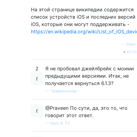
На этой странице википедии содержится
список устройств iOS и последних версий
iOS, которые они могут поддерживать -
https://en.wikipedia.org/wiki/List_of_iOS_dev
—
Макс
исто
2
Я не пробовал джейлбрейк с моими
предыдущими версиями. Итак, не
получается вернуться 6.1.3?
—
Правеенкумар
@Praveen По сути, да, это то, что
говорит этот ответ.
—
Крис В. Ри