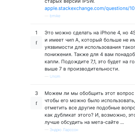
старых версий IPSW.
apple.stackexchange.com/questions/102
—
bmike
1
Это можно сделать на iPhone 4, но 4
и имеет чип A, который больше не и
уязвимости для использования тако
понижения. Также для 4 вам понадоб
капли. Подождите 7,1, это будет на г
выше 7 в производительности.
—
Unom
3
Можем ли мы обобщить этот вопрос 
чтобы его можно было использовать
отметить все другие подобные вопр
как дубликат этого? И, возможно, эт
лучше обсудить на мета-сайте ...
—
Эндрю Ларссон