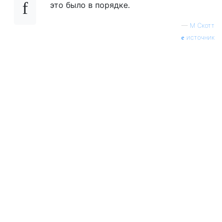
это было в порядке.
—
М Скотт
источник