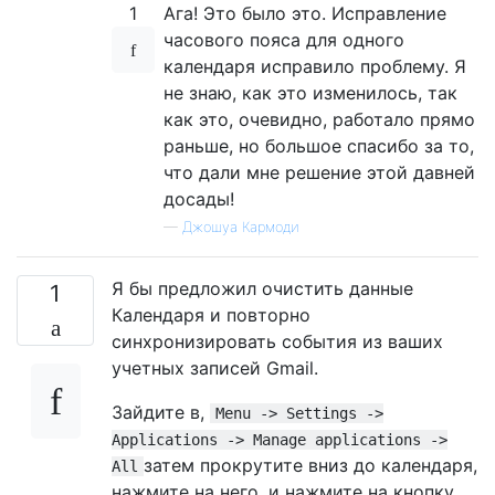
1
Ага! Это было это. Исправление
часового пояса для одного
календаря исправило проблему. Я
не знаю, как это изменилось, так
как это, очевидно, работало прямо
раньше, но большое спасибо за то,
что дали мне решение этой давней
досады!
—
Джошуа Кармоди
Я бы предложил очистить данные
1
Календаря и повторно
синхронизировать события из ваших
учетных записей Gmail.
Зайдите в,
Menu -> Settings ->
Applications -> Manage applications ->
затем прокрутите вниз до календаря,
All
нажмите на него, и нажмите на кнопку