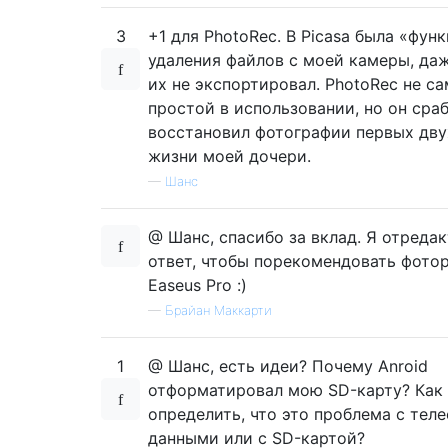
3
+1 для PhotoRec. В Picasa была «фун
удаления файлов с моей камеры, даж
их не экспортировал. PhotoRec не с
простой в использовании, но он сраб
восстановил фотографии первых дву
жизни моей дочери.
—
Шанс
@ Шанс, спасибо за вклад. Я отреда
ответ, чтобы порекомендовать фото
Easeus Pro :)
—
Брайан Маккарти
1
@ Шанс, есть идеи? Почему Anroid
отформатировал мою SD-карту? Как
определить, что это проблема с теле
данными или с SD-картой?