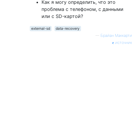
Как я могу определить, что это
проблема с телефоном, с данными
или с SD-картой?
external-sd
data-recovery
—
Брайан Маккарти
источник