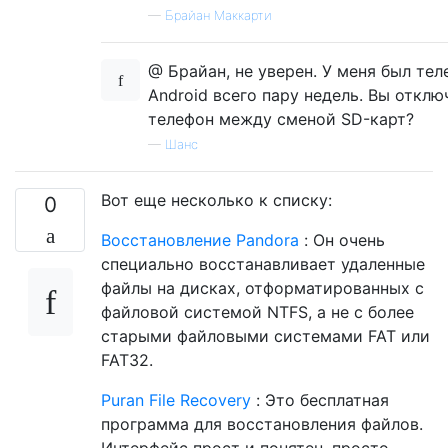
—
Брайан Маккарти
@ Брайан, не уверен. У меня был тел
Android всего пару недель. Вы отклю
телефон между сменой SD-карт?
—
Шанс
Вот еще несколько к списку:
0
Восстановление Pandora
: Он очень
специально восстанавливает удаленные
файлы на дисках, отформатированных с
файловой системой NTFS, а не с более
старыми файловыми системами FAT или
FAT32.
Puran File Recovery
: Это бесплатная
программа для восстановления файлов.
Интерфейс прост и понятен, просто