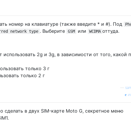
ать номер на клавиатуре (также введите * и #). Под
Ph
. Выберите
или
оттуда.
rred network type
GSM
WCDMA
т использовать 2g и 3g, в зависимости от того, какой 
ользовать только 3 г
ьзовать только 2 г
—
sam
и
то сделать в двух SIM-карте Moto G, секретное меню
IM1.