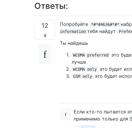
Ответы:
Попробуйте
набр
12
*#*#4636#*#*
тебя найдут
information
Prefe
Ты найдешь
это буде
WCDMA preferred
лучше
это будет исп
WCDMA only
это будет испол
GSM only
Если кто-то пытается э
применимо только для S
—
Нараянан