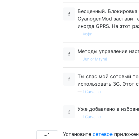
Бесценный. Блокировка с
CyanogenMod заставит е
иногда GPRS. На этот ра
—
Хофи
Методы управления нас
—
Junior Mayhé
Ты спас мой сотовый те
использовать 3G. Этот 
—
LCarvalho
Уже добавлено в избран
—
LCarvalho
Установите
сетевое
приложени
-1