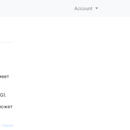
Account
меет
G).
может
—
Лалли