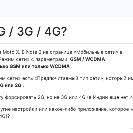
 / 3G / 4G?
а Moto X. В Note 2 на странице «Мобильные сети» в
«Режим сети» с параметрами:
GSM / WCDMA
лько GSM или только WCDMA
.
им сети» есть «Предпочитаемый тип сети», который и
3G или 2G
.
гу форсировать 2G, но не 3G или 4G (в Индии еще нет 4
угие настройки или какое-либо приложение, которое 
4G)?