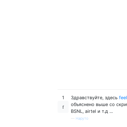
1
Здравствуйте, здесь
fee
объяснено выше со скрин
BSNL, airtel и т.д ...
—
Наруто