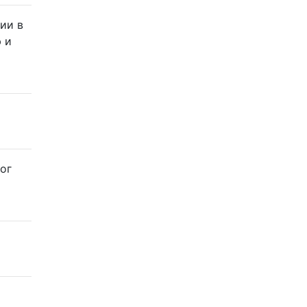
ии в
 и
ог