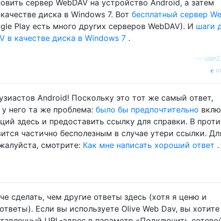
овить сервер WebDAV на устройство Android, а затем
качестве диска в Windows 7. Вот
бесплатный сервер W
ogle Play есть много других серверов WebDAV). И
шаги 
 в качестве диска в Windows 7
.
—
user
и
узиастов Android! Поскольку это тот же самый ответ,
 у него та же проблема:
было бы предпочтительно
вклю
ций здесь и предоставить ссылку для справки. В прот
вится частично бесполезным в случае утери ссылки. Дл
жалуйста, смотрите:
Как мне написать хороший ответ
.
че сделать, чем другие ответы здесь (хотя я ценю и
тветы). Если вы используете Olive Web Dav, вы хотите
ставленный URL-адрес в параметр «Подключить сетево