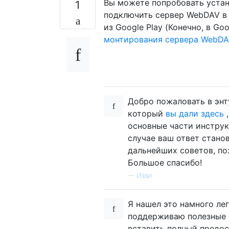
Вы можете попробовать устан
1
подключить сервер WebDAV в 
из Google Play (Конечно, в Go
монтирования сервера WebDAV
Добро пожаловать в энт
который
вы дали здесь
,
основные части инструк
случае ваш ответ стано
дальнейших советов, по
Большое спасибо!
—
Иззи
Я нашел это намного лег
поддерживаю полезные о
вставить полный предо