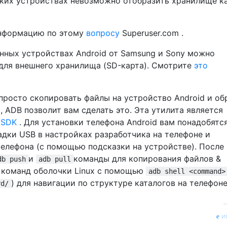
В таких устройствах невозможно отобразить хранилище к
информацию по этому
вопросу
Superuser.com .
нных устройствах Android от Samsung и Sony можно
для внешнего хранилища (SD-карта). Смотрите
это
 просто скопировать файлы на устройство Android и об
 ADB позволит вам сделать это. Эта утилита является
 SDK
. Для установки телефона Android вам понадобятс
адки USB в настройках разработчика на телефоне и
телефона (с помощью подсказки на устройстве). После 
и
команды для копирования файлов &
db push
adb pull
х команд оболочки Linux с помощью
adb shell <command>
) для навигации по структуре каталогов на телефоне
rd/
и