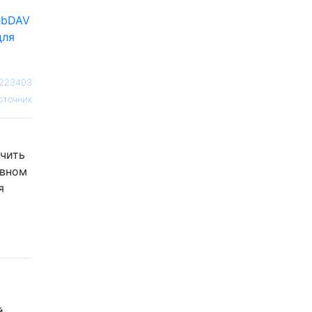
ebDAV
для
2223403
сточник
чить
ивном
я
й