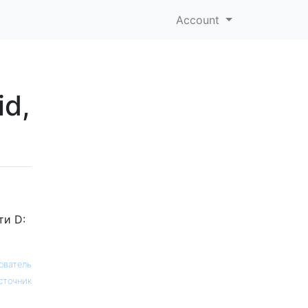
Account
id,
ти D:
ователь
сточник