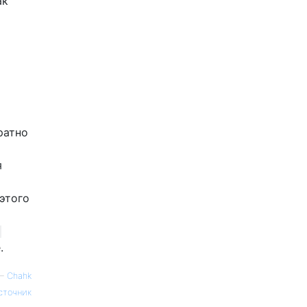
ак
ратно
я
этого
.
—
Chahk
сточник