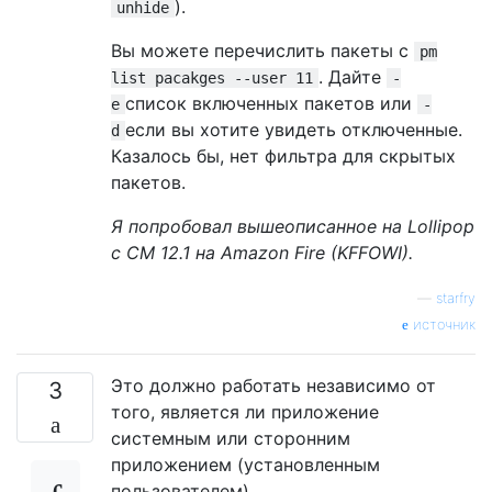
).
unhide
Вы можете перечислить пакеты с
pm
. Дайте
list pacakges --user 11
-
список включенных пакетов или
e
-
если вы хотите увидеть отключенные.
d
Казалось бы, нет фильтра для скрытых
пакетов.
Я попробовал вышеописанное на Lollipop
с CM 12.1 на Amazon Fire (KFFOWI).
—
starfry
источник
Это должно работать независимо от
3
того, является ли приложение
системным или сторонним
приложением (установленным
пользователем).