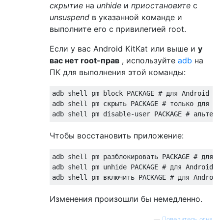
скрытие
на
unhide
и
приостановите
с
unsuspend
в указанной команде и
выполните его с привилегией root.
Если у вас Android KitKat или выше и
у
вас нет root-прав
, используйте
adb
на
ПК для выполнения этой команды:
adb shell pm block PACKAGE # для Android Ki
adb shell pm скрыть PACKAGE # только для An
Чтобы восстановить приложение:
adb shell pm разблокировать PACKAGE # для A
adb shell pm unhide PACKAGE # для Android L
Изменения произошли бы немедленно.
—
Повелитель огня