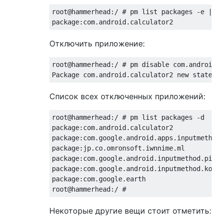
root@hammerhead:/ # pm list packages -e | g
Отключить приложение:
root@hammerhead:/ # pm disable com.android.
Список всех отключенных приложений:
root@hammerhead:/ # pm list packages -d

package:com.android.calculator2

package:com.google.android.apps.inputmethod
package:jp.co.omronsoft.iwnnime.ml

package:com.google.android.inputmethod.piny
package:com.google.android.inputmethod.kore
package:com.google.earth

Некоторые другие вещи стоит отметить: