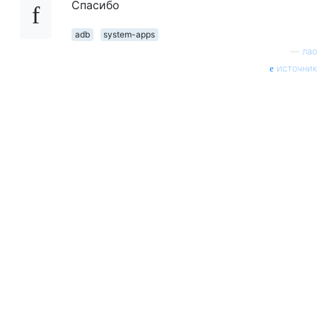
Спасибо
adb
system-apps
—
лао
источник