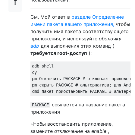
См. Мой ответ в
разделе Определение
имени пакета вашего приложения,
чтобы
получить имя пакета соответствующего
приложения, и используйте
оболочку
adb
для выполнения этих команд (
требуется root-доступ
):
adb shell

су

pm Отключить PACKAGE # отключает приложение
pm скрыть PACKAGE # альтернатива; для Andro
ссылается на название пакета
PACKAGE
приложения
Чтобы восстановить приложение,
замените
отключение
на
enable
,