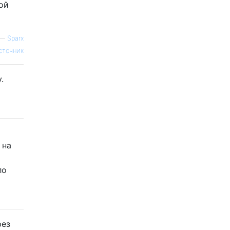
ой
—
Sparx
сточник
.
 на
ло
ез