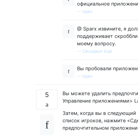
официальное приложение
—
Sparx
@ Sparx извините, я до
поддерживает скробблин
моему вопросу.
—
Сатьяджит Бхат
Вы пробовали приложени
—
Sparx
Вы можете удалить предпочт
5
Управление приложениями> L
Затем, когда вы в следующий 
список игроков, нажмите «Сд
предпочтительном приложени