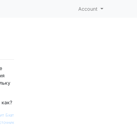
Account
е
мя
льку
 как?
ит Бхат
сточник