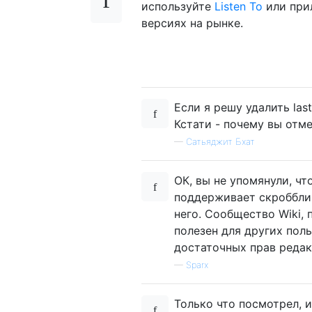
используйте
Listen To
или при
версиях на рынке.
Если я решу удалить las
Кстати - почему вы отм
—
Сатьяджит Бхат
ОК, вы не упомянули, что
поддерживает скробблинг
него. Сообщество Wiki, 
полезен для других пол
достаточных прав редак
—
Sparx
Только что посмотрел, 