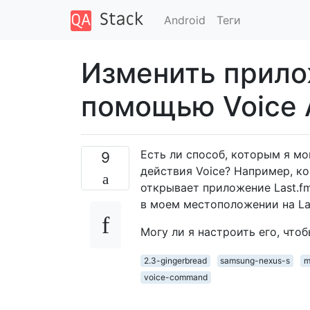
Android
Теги
Изменить прило
помощью Voice 
Есть ли способ, которым я мо
9
действия Voice? Например, ког
открывает приложение Last.fm
в моем местоположении на Las
Могу ли я настроить его, чтоб
2.3-gingerbread
samsung-nexus-s
m
voice-command