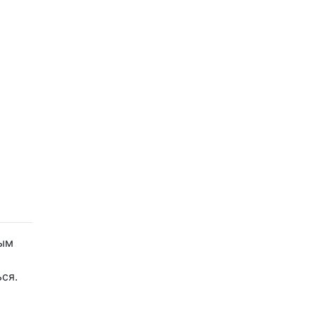
вым
ся.