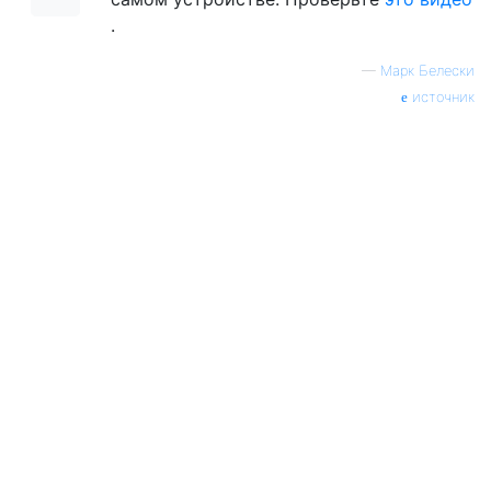
.
—
Марк Белески
источник