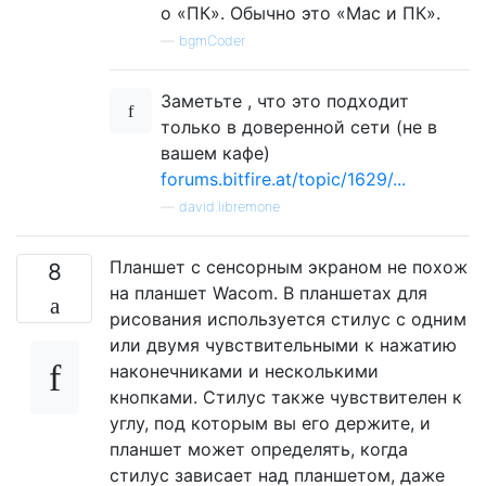
о «ПК». Обычно это «Mac и ПК».
—
bgmCoder
Заметьте , что это подходит
только в доверенной сети (не в
вашем кафе)
forums.bitfire.at/topic/1629/...
—
david.libremone
Планшет с сенсорным экраном не похож
8
на планшет Wacom. В планшетах для
рисования используется стилус с одним
или двумя чувствительными к нажатию
наконечниками и несколькими
кнопками. Стилус также чувствителен к
углу, под которым вы его держите, и
планшет может определять, когда
стилус зависает над планшетом, даже