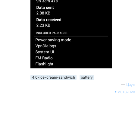
4.0-ice-cream-sandwich
battery
—
Цзун
источник