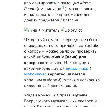
комментировать с помощью
Moon +
5
Reader
(см. рисунок
), можно также
использовать это приложение для
других предметов / классов.
Четвертый номер теперь должен быть
очевиден: есть то приложение Youtube,
с которым можно было бы проверить
какой-нибудь
фильм [клип] для
конкретного языка
. Или получите
какой-нибудь другой
видеоплеер
(
MoboPlayer,
вероятно, является
хорошим выбором), а также несколько
видео на выбранном языке.
Угадай номер 5? Справа:
музыка
.
Вокруг много музыкальных плееров и
песен. Повторяя их снова и снова, вы