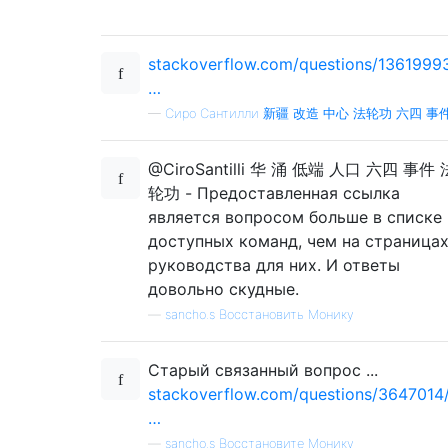
stackoverflow.com/questions/1361999
…
—
Сиро Сантилли 新疆 改造 中心 法轮功 六四 事
@CiroSantilli 华 涌 低端 人口 六四 事件 
轮功 - Предоставленная ссылка
является вопросом больше в списке
доступных команд, чем на страница
руководства для них. И ответы
довольно скудные.
—
sancho.s Восстановить Монику
Старый связанный вопрос ...
stackoverflow.com/questions/3647014
…
—
sancho.s Восстановите Монику