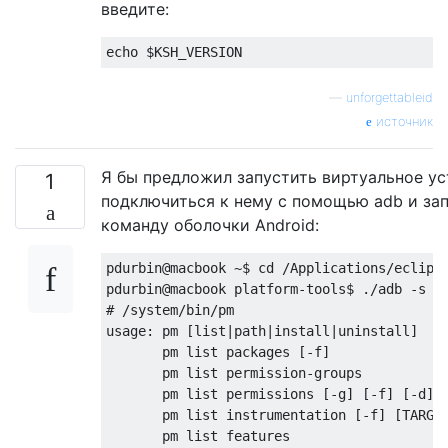
введите:
—
unforgettableid
источник
Я бы предложил запустить виртуальное ус
1
подключиться к нему с помощью adb и за
команду оболочки Android:
pdurbin@macbook ~$ cd /Applications/eclipse
pdurbin@macbook platform-tools$ ./adb -s em
# /system/bin/pm

usage: pm [list|path|install|uninstall]

       pm list packages [-f]

       pm list permission-groups

       pm list permissions [-g] [-f] [-d] [
       pm list instrumentation [-f] [TARGET
       pm list features
