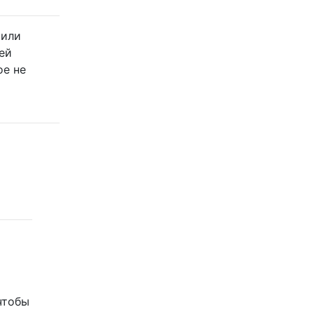
чили
ей
ое не
чтобы