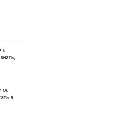
о в
знать,
и вы
ать в