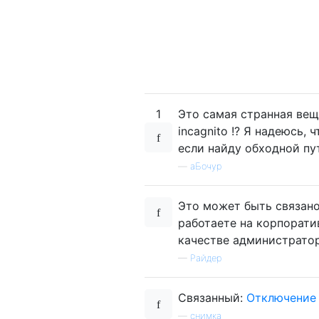
1
Это самая странная вещ
incagnito !? Я надеюсь, 
если найду обходной пу
—
аБочур
Это может быть связано
работаете на корпорати
качестве администратор
—
Райдер
Связанный:
Отключение 
—
снимка