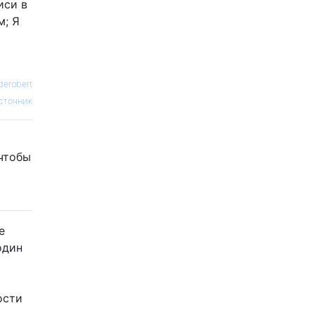
иси в
м; Я
derobert
сточник
 чтобы
е
один
ости