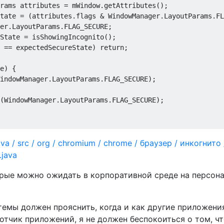
rams attributes = mWindow.getAttributes();

tate = (attributes.flags & WindowManager.LayoutParams.FL
er.LayoutParams.FLAG_SECURE;

State = isShowingIncognito();

 == expectedSecureState) return;

e) {

indowManager.LayoutParams.FLAG_SECURE);

(WindowManager.LayoutParams.FLAG_SECURE);

ava / src / org / chromium / chrome / браузер / инкогнито 
.java
орые можно ожидать в корпоративной среде на персон
емы должен прояснить, когда и как другие приложени
отчик приложений, я не должен беспокоиться о том, ч