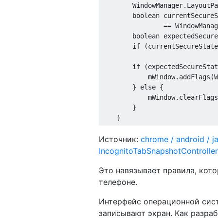
        WindowManager.LayoutPa
        boolean currentSecureS
                == WindowManag
        boolean expectedSecure
        if (currentSecureState
        if (expectedSecureStat
            mWindow.addFlags(W
        } else {

            mWindow.clearFlags
        }

Источник:
chrome / android / j
IncognitoTabSnapshotController
Это навязывает правила, кот
телефоне.
Интерфейс операционной сист
записывают экран. Как разраб