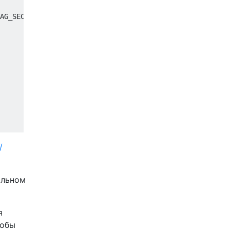
AG_SECURE)

/
альном
я
тобы