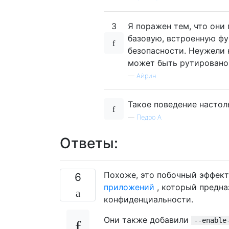
3
Я поражен тем, что они
базовую, встроенную фу
безопасности. Неужели н
может быть рутировано 
—
Айрин
Такое поведение настоль
—
Педро А
Ответы:
Похоже, это побочный эффект
6
приложений
, который предна
конфиденциальности.
Они также добавили
--enable