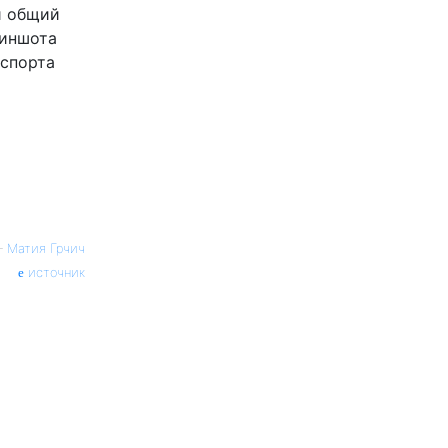
й общий
риншота
кспорта
—
Матия Грчич
источник