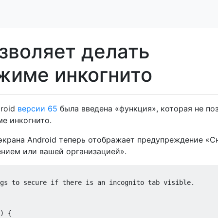
зволяет делать
жиме инкогнито
droid
версии 65
была введена «функция», которая не по
ме инкогнито.
экрана Android теперь отображает предупреждение «С
нием или вашей организацией».
gs to secure if there is an incognito tab visible.

) {
