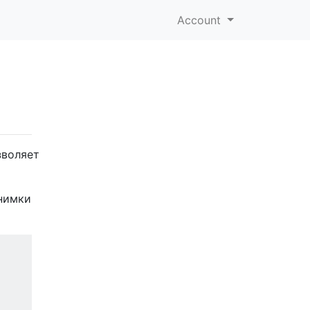
Account
зволяет
нимки