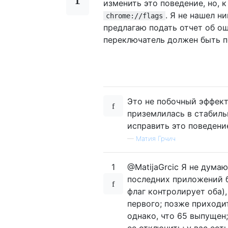
изменить это поведение, но, к
. Я не нашел н
chrome://flags
предлагаю подать отчет об о
переключатель должен быть п
Это не побочный эффект
приземлилась в стабиль
исправить это поведени
—
Матия Грчич
1
@MatijaGrcic Я не думаю
последних приложений б
флаг контролирует оба)
первого; позже приходит
однако, что 65 выпущен