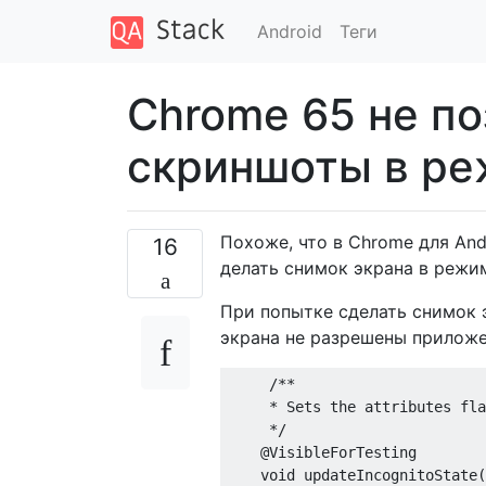
Android
Теги
Chrome 65 не по
скриншоты в ре
Похоже, что в Chrome для An
16
делать снимок экрана в режи
При попытке сделать снимок 
экрана не разрешены приложе
     /**

     * Sets the attributes fla
     */

    @VisibleForTesting

    void updateIncognitoState(