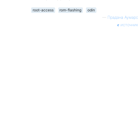
root-access
rom-flashing
odin
—
Прадана Аумарс
источник