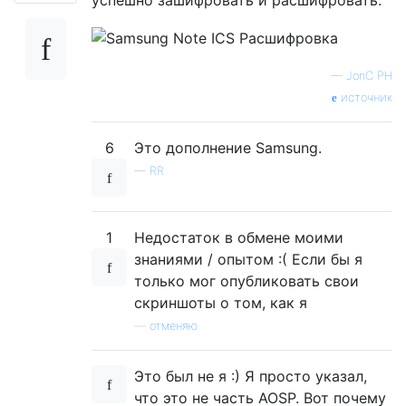
успешно зашифровать и расшифровать.
—
JonC PH
источник
6
Это дополнение Samsung.
—
RR
1
Недостаток в обмене моими
знаниями / опытом :( Если бы я
только мог опубликовать свои
скриншоты о том, как я
—
отменяю
Это был не я :) Я просто указал,
что это не часть AOSP. Вот почему