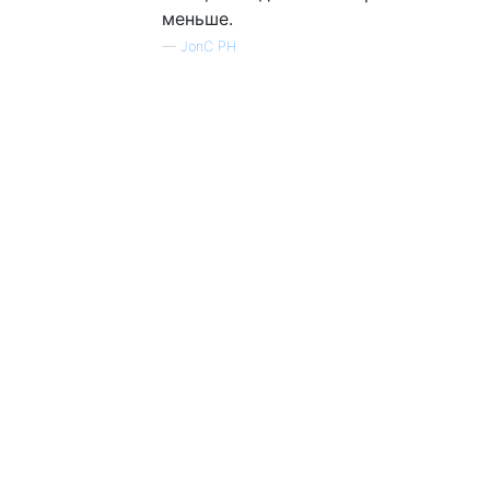
меньше.
—
JonC PH