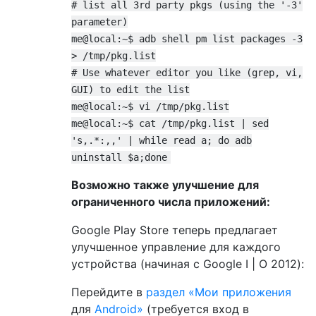
# list all 3rd party pkgs (using the '-3'
parameter)
me@local:~$ adb shell pm list packages -3
> /tmp/pkg.list
# Use whatever editor you like (grep, vi,
GUI) to edit the list
me@local:~$ vi /tmp/pkg.list
me@local:~$ cat /tmp/pkg.list | sed
's,.*:,,' | while read a; do adb
uninstall $a;done
Возможно также улучшение для
ограниченного числа приложений:
Google Play Store теперь предлагает
улучшенное управление для каждого
устройства (начиная с Google I | O 2012):
Перейдите в
раздел «Мои приложения
для
Android»
(требуется вход в