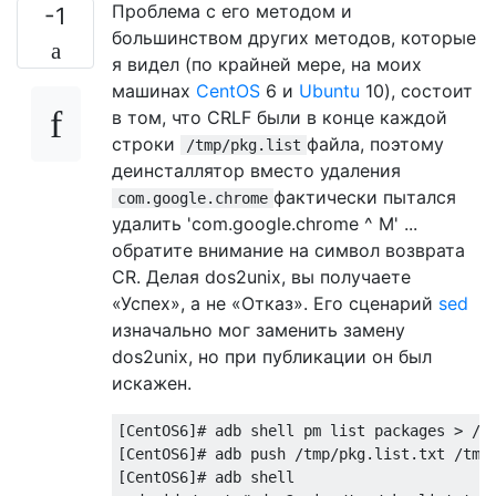
Проблема с его методом и
-1
большинством других методов, которые
я видел (по крайней мере, на моих
машинах
CentOS
6 и
Ubuntu
10), состоит
в том, что CRLF были в конце каждой
строки
файла, поэтому
/tmp/pkg.list
деинсталлятор вместо удаления
фактически пытался
com.google.chrome
удалить 'com.google.chrome ^ M' ...
обратите внимание на символ возврата
CR. Делая dos2unix, вы получаете
«Успех», а не «Отказ». Его сценарий
sed
изначально мог заменить замену
dos2unix, но при публикации он был
искажен.
[CentOS6]# adb shell pm list packages > /tm
[CentOS6]# adb push /tmp/pkg.list.txt /tmp/
[CentOS6]# adb shell
