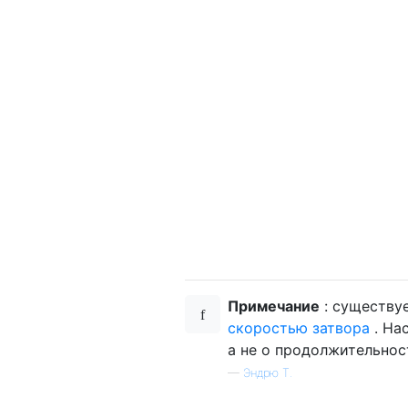
Примечание
: существу
скоростью затвора
. На
а не о продолжительнос
—
Эндрю Т.