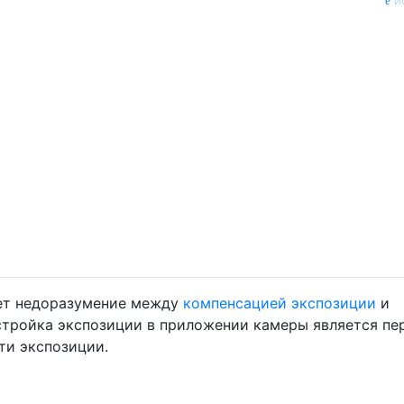
и
ет недоразумение между
компенсацией экспозиции
и
стройка экспозиции в приложении камеры является пе
ти экспозиции.