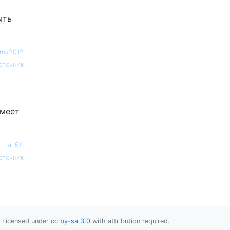
ыть
imy2012
сточник
имеет
rman511
сточник
Licensed under
cc by-sa 3.0
with attribution required.