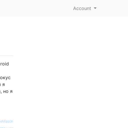
Account
roid
фокус
и я
, но я
deMason