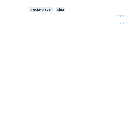
media-player
dlna
—
Robot 
ис