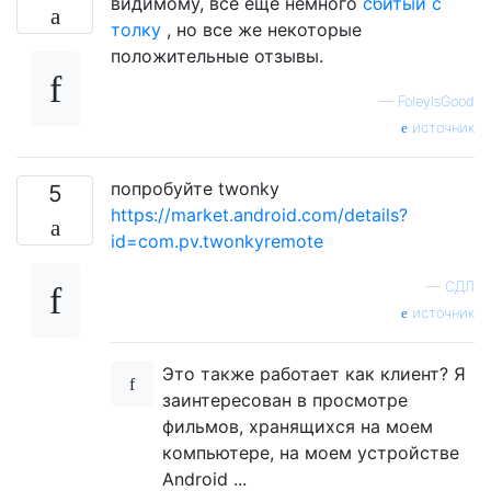
видимому, все еще немного
сбитый с
толку
, но все же некоторые
положительные отзывы.
—
FoleyIsGood
источник
попробуйте twonky
5
https://market.android.com/details?
id=com.pv.twonkyremote
—
СДЛ
источник
Это также работает как клиент? Я
заинтересован в просмотре
фильмов, хранящихся на моем
компьютере, на моем устройстве
Android ...