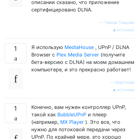
описании сказано, что приложение
сертифицировано DLNA.
—
Тереза ​​Томцова
источник
Я использую
MediaHouse
, UPnP / DLNA
1
Browser с
Plex Media Server
(получите
бета-версию с DLNA) на моем домашнем
компьютере, и это прекрасно работает!
—
Мортимер
источник
Конечно, вам нужен контроллер UPnP,
1
такой как
BubbleUPnP
и плеер
(например,
MX Player
). Это все, что
нужно для потоковой передачи через
UPnP. По крайней мере, это хорошо