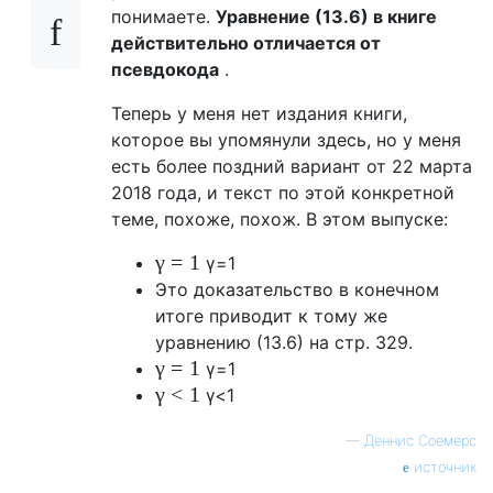
понимаете.
Уравнение (13.6) в книге
действительно отличается от
псевдокода
.
Теперь у меня нет издания книги,
которое вы упомянули здесь, но у меня
есть более поздний вариант от 22 марта
2018 года, и текст по этой конкретной
теме, похоже, похож. В этом выпуске:
γ
=
1
γ
=
1
Это доказательство в конечном
итоге приводит к тому же
уравнению (13.6) на стр. 329.
γ
=
1
γ
=
1
γ
<
1
γ
<
1
—
Деннис Соемерс
источник