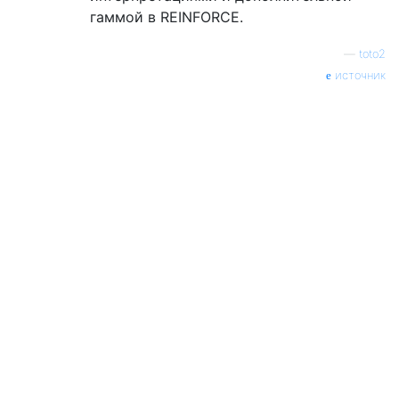
гаммой в REINFORCE.
—
toto2
источник