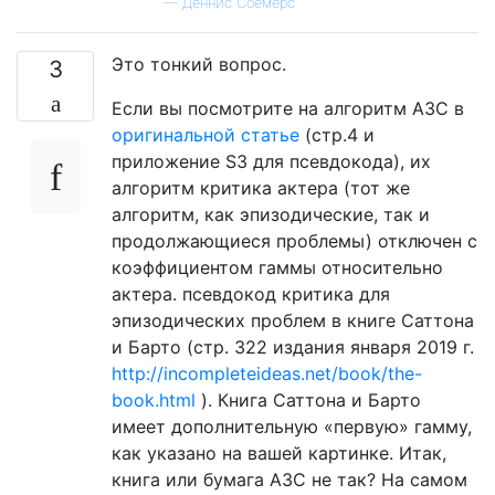
—
Деннис Соемерс
Это тонкий вопрос.
3
Если вы посмотрите на алгоритм A3C в
оригинальной статье
(стр.4 и
приложение S3 для псевдокода), их
алгоритм критика актера (тот же
алгоритм, как эпизодические, так и
продолжающиеся проблемы) отключен с
коэффициентом гаммы относительно
актера. псевдокод критика для
эпизодических проблем в книге Саттона
и Барто (стр. 322 издания января 2019 г.
http://incompleteideas.net/book/the-
book.html
). Книга Саттона и Барто
имеет дополнительную «первую» гамму,
как указано на вашей картинке. Итак,
книга или бумага A3C не так? На самом