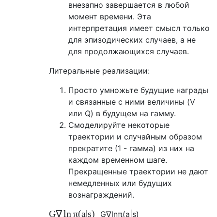
внезапно завершается в любой
момент времени. Эта
интерпретация имеет смысл только
для эпизодических случаев, а не
для продолжающихся случаев.
Литеральные реализации:
Просто умножьте будущие награды
и связанные с ними величины (V
или Q) в будущем на гамму.
Смоделируйте некоторые
траектории и случайным образом
прекратите (1 - гамма) из них на
каждом временном шаге.
Прекращенные траектории не дают
немедленных или будущих
вознаграждений.
G
∇
ln
π
(
a
|
s
)
G
∇
ln
π
(
a
|
s
)