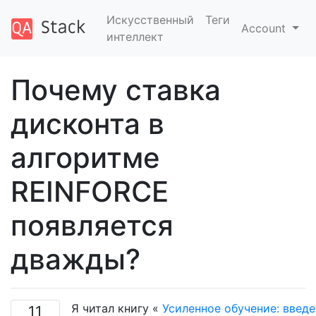
Искусственный
Теги
Account
интеллект
Почему ставка
дисконта в
алгоритме
REINFORCE
появляется
дважды?
Я читал книгу «
Усиленное обучение: введ
11