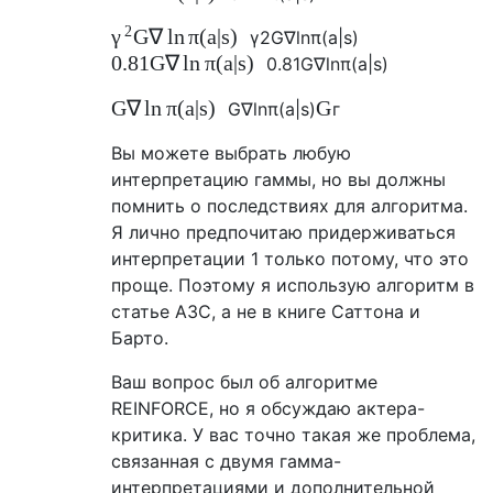
2
G
∇
ln
π
(
a
|
s
)
γ
γ
2
G
∇
ln
π
(
a
|
s
)
0.81
G
∇
ln
π
(
a
|
s
)
0.81
G
∇
ln
π
(
a
|
s
)
G
∇
ln
π
(
a
|
s
)
G
G
∇
ln
π
(
a
|
s
)
г
Вы можете выбрать любую
интерпретацию гаммы, но вы должны
помнить о последствиях для алгоритма.
Я лично предпочитаю придерживаться
интерпретации 1 только потому, что это
проще. Поэтому я использую алгоритм в
статье A3C, а не в книге Саттона и
Барто.
Ваш вопрос был об алгоритме
REINFORCE, но я обсуждаю актера-
критика. У вас точно такая же проблема,
связанная с двумя гамма-
интерпретациями и дополнительной