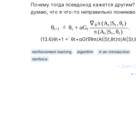
Почему тогда псевдокод кажется другим?
думаю, что я что-то неправильно понимаю
π
(
|
,
)
∇
A
S
θ
θ
t
t
t
+
α
.
θ
=
˙
θ
G
t
+
1
t
t
π
(
|
,
)
A
S
θ
t
t
t
(13.6)
θ
t
+
1
=
˙
θ
t
+
α
G
t
∇
θ
π
(
A
t
|
S
t
,
θ
t
)
π
(
A
t
|
S
t
,
reinforcement-learning
algorithm
rl-an-introduction
reinforce
—
Диего 
и