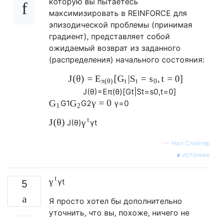
которую вы пытаетесь
максимизировать в REINFORCE для
эпизодической проблемы (принимая
градиент), представляет собой
ожидаемый возврат из заданного
(распределения) начального состояния:
J
(
θ
)
=
[
|
=
,
t
=
0
]
E
G
S
s
π
(
θ
)
t
t
0
J
(
θ
)
=
E
π
(
θ
)
[
G
t
|
S
t
=
s
0
,
t
=
0
]
γ
=
0
G
G
G
1
G
2
γ
=
0
1
2
t
J
(
θ
)
γ
J
(
θ
)
γ
t
—
Нил Слэйтер
источник
t
γ
γ
t
5
Я просто хотел бы дополнительно
уточнить, что вы, похоже, ничего не